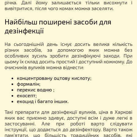
річка. Далі йому залишається тільки висохнути і
вивітритися, після чого комах можна заселяти.
Найбільш поширені засоби для
дезінфекції
На сьогоднішній день існує досить велика кількість
різних засобів, за допомогою яких можна без
особливих зусиль зробити дезінфікуючі заходи. При
цьому їх склад досить простий і доступний кожному. До
очисників вуликів можна віднести:
концентровану оцтову кислоту;
формалін;
перекис водню ;
екосепт;
екоцид і багато інших.
Такі препарати для дезінфекції вуликів, ціна в Харкові
яких вас приємно здивує, доступні всім і дуже легкі в
застосуванні. Але при роботі варто слідувати
інструкції, що додається до дезінфектору. Варто також
пам'ятати, що більшість традиційних засобів, які