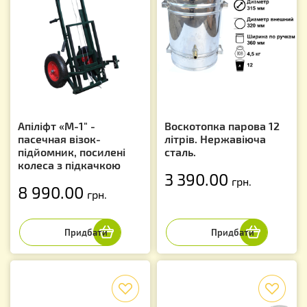
Апіліфт «М-1" -
Воскотопка парова 12
пасечная візок-
літрів. Нержавіюча
підйомник, посилені
сталь.
колеса з підкачкою
3 390.00
грн.
8 990.00
грн.
f
f