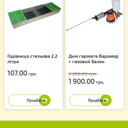
Годівниця стельова 2,2
Дим гармата Варомор
літра
+ газовий балон
107.00
грн.
2 200.00
грн.
1 900.00
грн.