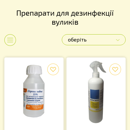
Препарати для дезинфекції
вуликів
оберіть
Показати категорії
f
f