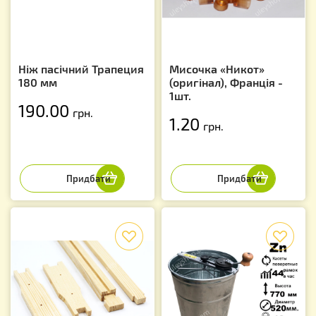
Ніж пасічний Трапеция
Мисочка «Никот»
180 мм
(оригінал), Франція -
1шт.
190.00
грн.
1.20
грн.
f
f