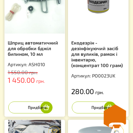
Шприц автоматичний
Екодезрін -
для обробки бджіл
дезінфікуючий засіб
бипином, 10 мл
для вуликів, рамок і
інвентарю,
Артикул: ASH010
(концентрат 100 грам)
1 550.00
грн.
Артикул: PO0023UK
1 450.00
грн.
280.00
грн.
f
f