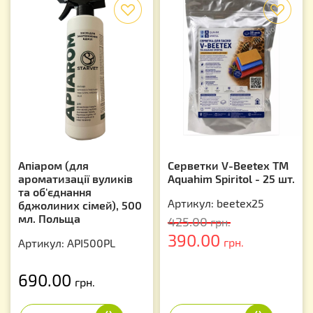
f
f
Апіаром (для
Серветки V-Beetex TM
ароматизації вуликів
Aquahim Spiritol - 25 шт.
та об'єднання
Артикул: beetex25
бджолиних сімей), 500
мл. Польща
425.00
грн.
390.00
грн.
Артикул: API500PL
690.00
грн.