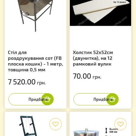
Стіл для
Холстик 52х52см
роздрукування сот (FB
(двунитка), на 12
плоска кошик) - 1 метр,
рамковий вулик
товщина 0,5 мм
70.00
грн.
7 520.00
грн.
f
f