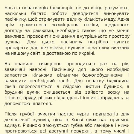
Багато початківців бджолярів не до кінця розуміють,
наскільки багато роботи доводиться виконувати
пасічнику, щоб отримувати велику кількість меду. Адже
крім грамотного розміщення пасіки, щоденного
догляду за рамками, необхідно також, що не менш
важливо, проводити очищення внутрішнього простору
вулика. Для цього пасічнику потрібно купити
препарати для дезінфекції вуликів, ціна яких вказана
на нашому сайті з доставкою по Україні.
Як правило, очищення проводиться раз на рік,
зазвичай навесні. Пасічнику для цього необхідно
запастися кількома вільними бджолобудинками і
замовити необхідний засіб. Для початку бджолина
сім'я переселяється в свідомо чистий будинок, а
брудний вулик очищається від зайвого воску на
стінках, бруду, різних відкладень і інших забруднень за
допомогою шпателя.
Після грубої очистки настає черга препаратів для
дезінфекції вуликів, ціна в Києві яких вас приємно
здивує. Рідиною змочується губка або ганчірка і ними
протираються всі доступні поверхні, в тому числі і