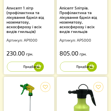
Аписепт 1 літр
Апісепт 5літрів.
(профілактика та
Профілактика та
лікування бджіл від
лікування бджіл від
нозематозу,
нозематозу,
аскосферозу і всіх
аскосферозу і всіх
видів гнильців)
видів гнильців
Артикул: AP1000
Артикул: AP5000
230.00
805.00
грн.
грн.
f
f