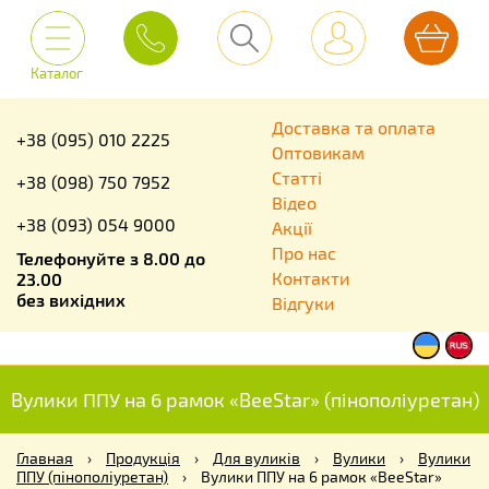
Каталог
Доставка та оплата
+38 (095) 010 2225
Оптовикам
Статті
+38 (098) 750 7952
Відео
+38 (093) 054 9000
Акції
Про нас
Телефонуйте з 8.00 до
Контакти
23.00
без вихідних
Відгуки
Вулики ППУ на 6 рамок «BeeStar» (пінополіуретан)
Главная
›
Продукція
›
Для вуликів
›
Вулики
›
Вулики
ППУ (пінополіуретан)
›
Вулики ППУ на 6 рамок «BeeStar»