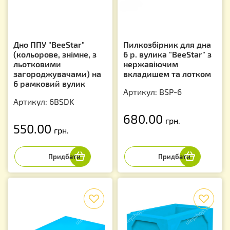
Дно ППУ "BeeStar"
Пилкозбірник для дна
(кольорове, знімне, з
6 р. вулика "BeeStar" з
льотковими
нержавіючим
загороджувачами) на
вкладишем та лотком
6 рамковий вулик
Артикул: BSP-6
Артикул: 6BSDK
680.00
грн.
550.00
грн.
f
f