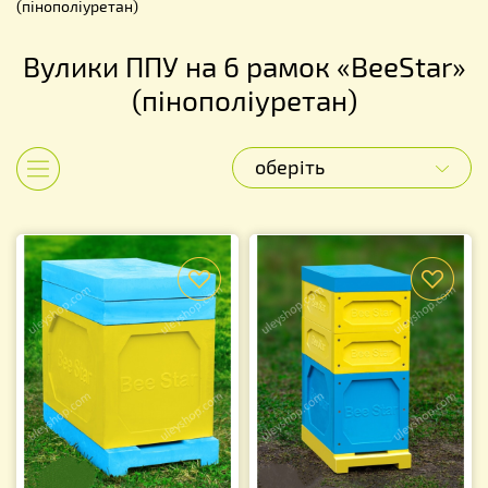
(пінополіуретан)
Вулики ППУ на 6 рамок «BeeStar»
(пінополіуретан)
оберіть
Показати категорії
f
f