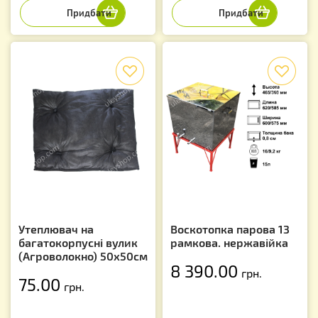
f
f
Утеплювач на
Воскотопка парова 13
багатокорпусні вулик
рамкова. нержавійка
(Агроволокно) 50х50см
8 390.00
грн.
75.00
грн.