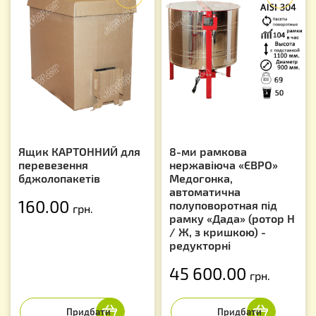
Ящик КАРТОННИЙ для
8-ми рамкова
перевезення
нержавіюча «ЄВРО»
бджолопакетів
Медогонка,
автоматична
160.00
полуповоротная під
грн.
рамку «Дада» (ротор Н
/ Ж, з кришкою) -
редукторні
45 600.00
грн.