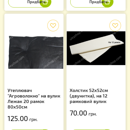
f
f
Утеплювач
Холстик 52х52см
"Агроволокно" на вулик
(двунитка), на 12
Лежак 20 рамок
рамковий вулик
80х50см
70.00
грн.
125.00
грн.