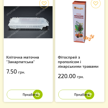
f
f
Кліточка маточна
Фітоспрей з
"Закарпатська"
прополісом і
лікарськими травами
7.50
грн.
220.00
грн.