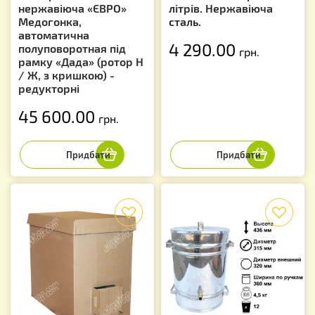
нержавіюча «ЄВРО»
літрів. Нержавіюча
Медогонка,
сталь.
автоматична
4 290.00
полуповоротная під
грн.
рамку «Дада» (ротор Н
/ Ж, з кришкою) -
редукторні
45 600.00
грн.
f
f