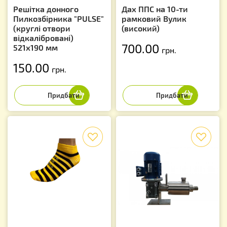
Решітка донного
Дах ППС на 10-ти
Пилкозбірника "PULSE"
рамковий Вулик
(круглі отвори
(високий)
відкалібровані)
700.00
521х190 мм
грн.
150.00
грн.
f
f