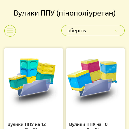
Вулики ППУ (пінополіуретан)
оберіть
Показати категорії
Вулики ППУ на 12
Вулики ППУ на 10