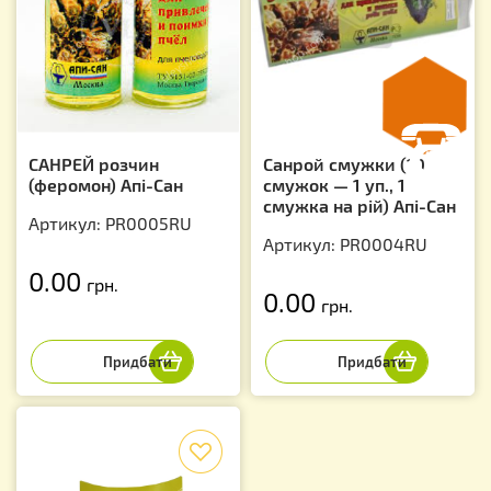
САНРЕЙ розчин
Санрой смужки (10
(феромон) Апі-Сан
смужок — 1 уп., 1
смужка на рій) Апі-Сан
Артикул: PR0005RU
Артикул: PR0004RU
0.00
грн.
0.00
грн.
f