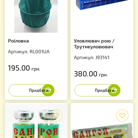
Роїловка
Уловлювач рою /
Трутнеуловювач
Артикул: RL001UA
Артикул: J93141
195.00
грн.
380.00
грн.
f
f