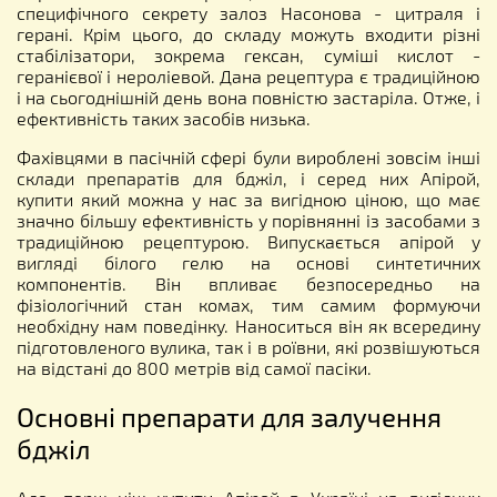
специфічного секрету залоз Насонова - цитраля і
герані. Крім цього, до складу можуть входити різні
стабілізатори, зокрема гексан, суміші кислот -
геранієвої і нероліевой. Дана рецептура є традиційною
і на сьогоднішній день вона повністю застаріла. Отже, і
ефективність таких засобів низька.
Фахівцями в пасічній сфері були вироблені зовсім інші
склади препаратів для бджіл, і серед них Апірой,
купити який можна у нас за вигідною ціною, що має
значно більшу ефективність у порівнянні із засобами з
традиційною рецептурою. Випускається апірой у
вигляді білого гелю на основі синтетичних
компонентів. Він впливає безпосередньо на
фізіологічний стан комах, тим самим формуючи
необхідну нам поведінку. Наноситься він як всередину
підготовленого вулика, так і в роївни, які розвішуються
на відстані до 800 метрів від самої пасіки.
Основні препарати для залучення
бджіл