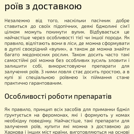
роїв з доставкою
Незалежно від того, наскільки пасічник добре
ставиться до своїх підопічних, деякі бджолині сім'ї
цілком можуть покинути вулик. Відбувається це
найчастіше через особливості тієї чи іншої породи. Як
правило, відлітають вони в ліси, де можна сформувати
в дуплі своєрідний «вулик», а також де можна знайти
багато медоносних рослин. Також досить часто такі
самостійні рої можна без особливих зусиль зловити і
залишити собі, використовуючи препарати для
залучення роїв. З ними ловля стає досить простою, а в
купі зі спеціальною роївнею їх піймання стане
практично гарантованим.
Особливості роботи препаратів
Як правило, принцип всіх засобів для приманки бджіл
ґрунтується на феромонах, які і формують у комах
необхідну поведінку. Найчастіше, такі препарати для
залучення роїв, купити які можна з доставкою до
Харкова і інших міст країни, виготовляються на основі