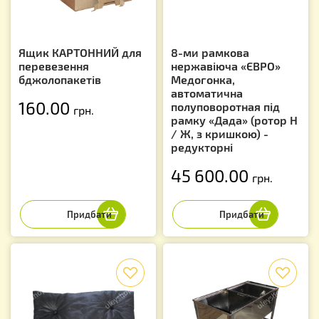
Ящик КАРТОННИЙ для
8-ми рамкова
перевезення
нержавіюча «ЄВРО»
бджолопакетів
Медогонка,
автоматична
160.00
полуповоротная під
грн.
рамку «Дада» (ротор Н
/ Ж, з кришкою) -
редукторні
45 600.00
грн.
f
f