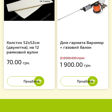
Холстик 52х52см
Дим гармата Варомор
(двунитка), на 12
+ газовий балон
рамковий вулик
2 200.00
грн.
70.00
грн.
1 900.00
грн.