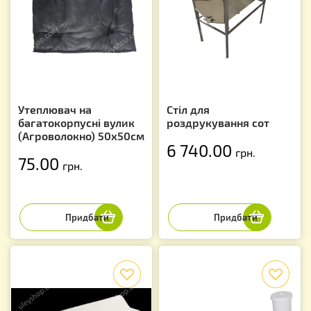
Утеплювач на
Стіл для
багатокорпусні вулик
роздрукування сот
(Агроволокно) 50х50см
6 740.00
грн.
75.00
грн.
f
f