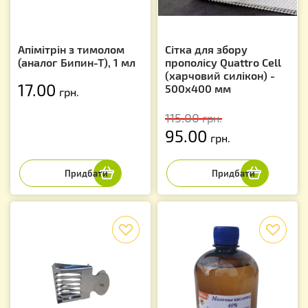
Апімітрін з тимолом
Сітка для збору
(аналог Бипин-Т), 1 мл
прополісу Quattro Сell
(харчовий силікон) -
17.00
500х400 мм
грн.
115.00
грн.
95.00
грн.
f
f