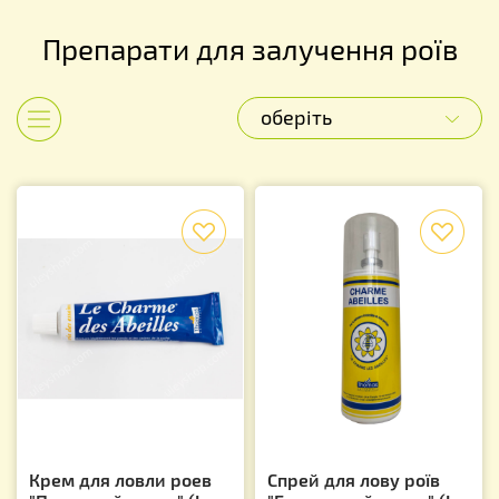
Препарати для залучення роїв
оберіть
Показати категорії
f
f
Крем для ловли роев
Спрей для лову роїв