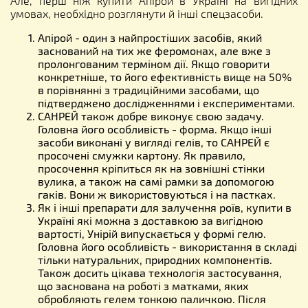
Але, перш ніж купити Апірой в Україні на вигідних
умовах, необхідно розглянути й інші спецзасоби.
Апірой - один з найпростіших засобів, який
заснований на тих же феромонах, але вже з
пролонгованим терміном дії. Якщо говорити
конкретніше, то його ефективність вище на 50%
в порівнянні з традиційними засобами, що
підтверджено дослідженнями і експериментами.
САНРЕЙ також добре виконує свою задачу.
Головна його особливість - форма. Якщо інші
засоби виконані у вигляді гелів, то САНРЕЙ є
просочені смужки картону. Як правило,
просочення кріпиться як на зовнішні стінки
вулика, а також на самі рамки за допомогою
гаків. Вони ж використовуються і на пастках.
Як і інші препарати для залучення роїв, купити в
Україні які можна з доставкою за вигідною
вартості, Унірій випускається у формі гелю.
Головна його особливість - використання в складі
тільки натуральних, природних компонентів.
Також досить цікава технологія застосування,
що заснована на роботі з матками, яких
обробляють гелем тонкою паличкою. Після