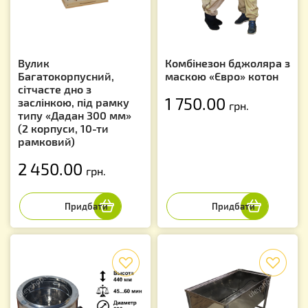
Вулик
Комбінезон бджоляра з
Багатокорпусний,
маскою «Євро» котон
сітчасте дно з
1 750.00
заслінкою, під рамку
грн.
типу «Дадан 300 мм»
(2 корпуси, 10-ти
рамковий)
2 450.00
грн.
f
f