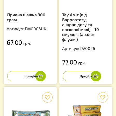
Сірчана шашка 300
Тау Аміт (від
грам.
Варроатозу,
акарапідозу та
Артикул: PM0003UK
воскової молі) - 10
смужок. (аналог
флуамі)
67.00
грн.
Артикул: PV0026
77.00
грн.
f
f