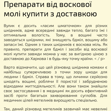
Препарати від воскової
молі купити з доставкою
Вулик є досить «ласим шматочком» для різних
шкідників, адже всередині завжди тепло, багато їжі і
оптимальна вологість. Тому, в вощині часто
заводяться шкідники, які знищують бджіл, вощину або
запаси їжі. Одним з таких шкідників є воскова міль. Як
правило, препарати для бджіл і засоби від воскової
молі купити завжди можна у нас за вигідною ціною з
доставкою до Харкова і в будь-яку точку країни. < / p>
Варто відзначити, що цей різновид шкідника комахи є
найбільш суперечливою з точки зору шкоди для
людини і бджіл. Справа в тому, що личинки серйозно
шкодять вощині, роблячи її пористої і забрудненою
відходами життєдіяльності. Але вони також знайшли
своє застосування і в медицині як досить ефективний
засіб проти багатьох захворювання суглобів. Для
медичних цілей метеликів вирощують спеціально.
Так, даний різновид метеликів зазвичай має невеликі