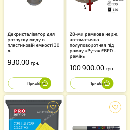
Декристалізатор для
28-ми рамкова нерж.
розпуску меду в
автоматична
пластиковій ємності 30
полуповоротная під
л.
рамку «Рута» ЄВРО -
ремінь
930.00
грн.
100 900.00
грн.
f
f