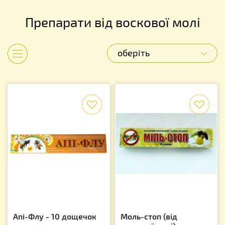
Препарати від воскової молі
оберіть
Показати категорії
f
f
Апі-Флу - 10 дощечок
Моль-стоп (від