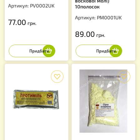
воскової молі)
Артикул: PV0002UK
10полосок
Артикул: PM0001UK
77.00
грн.
89.00
грн.
f
f