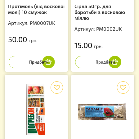
Протімоль (від воскової
Сірка 50гр. для
молі) 10 смужок
боротьби з восковою
міллю
Артикул: PM0007UK
Артикул: PM0002UK
50.00
грн.
15.00
грн.
f
f