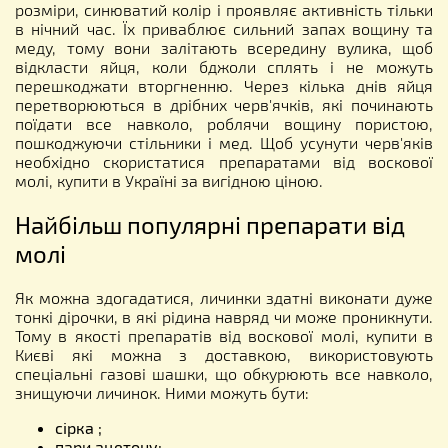
розміри, синюватий колір і проявляє активність тільки
в нічний час. Їх приваблює сильний запах вощину та
меду, тому вони залітають всередину вулика, щоб
відкласти яйця, коли бджоли сплять і не можуть
перешкоджати вторгненню. Через кілька днів яйця
перетворюються в дрібних черв'ячків, які починають
поїдати все навколо, роблячи вощину пористою,
пошкоджуючи стільники і мед. Щоб усунути черв'яків
необхідно скористатися препаратами від воскової
молі, купити в Україні за вигідною ціною.
Найбільш популярні препарати від
молі
Як можна здогадатися, личинки здатні виконати дуже
тонкі дірочки, в які рідина навряд чи може проникнути.
Тому в якості препаратів від воскової молі, купити в
Києві які можна з доставкою, використовують
спеціальні газові шашки, що обкурюють все навколо,
знищуючи личинок. Ними можуть бути:
сірка ;
пари ацетону;