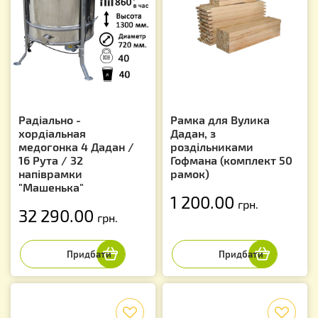
Радіально -
Рамка для Вулика
хордіальная
Дадан, з
медогонка 4 Дадан /
роздільниками
16 Рута / 32
Гофмана (комплект 50
напіврамки
рамок)
"Машенька"
1 200.00
грн.
32 290.00
грн.
f
f