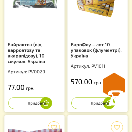
Байрактон (від
ВароФлу – лот 10
варроатозу та
упаковок (флументрі).
акарапідозу), 10
Україна
смужок. Україна
Артикул: PV1011
Артикул: PV0029
570.00
грн.
77.00
грн.
f
f