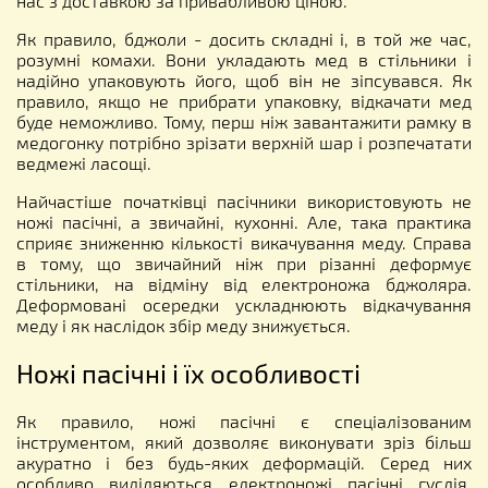
нас з доставкою за привабливою ціною.
Як правило, бджоли - досить складні і, в той же час,
розумні комахи. Вони укладають мед в стільники і
надійно упаковують його, щоб він не зіпсувався. Як
правило, якщо не прибрати упаковку, відкачати мед
буде неможливо. Тому, перш ніж завантажити рамку в
медогонку потрібно зрізати верхній шар і розпечатати
ведмежі ласощі.
Найчастіше початківці пасічники використовують не
ножі пасічні, а звичайні, кухонні. Але, така практика
сприяє зниженню кількості викачування меду. Справа
в тому, що звичайний ніж при різанні деформує
стільники, на відміну від електроножа бджоляра.
Деформовані осередки ускладнюють відкачування
меду і як наслідок збір меду знижується.
Ножі пасічні і їх особливості
Як правило, ножі пасічні є спеціалізованим
інструментом, який дозволяє виконувати зріз більш
акуратно і без будь-яких деформацій. Серед них
особливо виділяються електроножі пасічні гуслія,