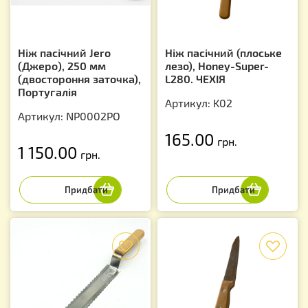
Ніж пасічний Jero
Ніж пасічний (плоське
(Джеро), 250 мм
лезо), Honey-Super-
(двостороння заточка),
L280. ЧЕХІЯ
Португалія
Артикул: K02
Артикул: NP0002PO
165.00
грн.
1 150.00
грн.
f
f