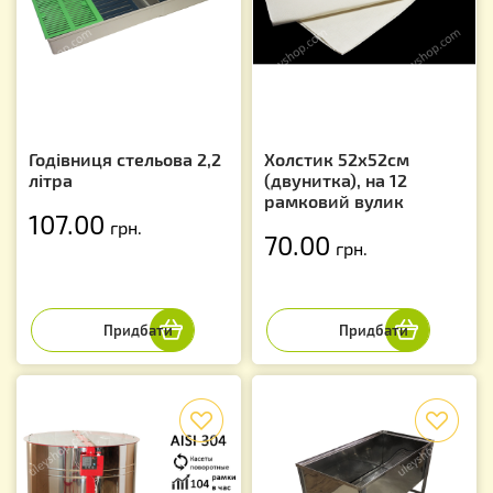
Годівниця стельова 2,2
Холстик 52х52см
літра
(двунитка), на 12
рамковий вулик
107.00
грн.
70.00
грн.
f
f