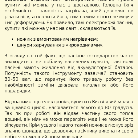
купити які можна у нас з доставкою. Головна їхня
особливість - наявність нагрівача, який дозволяє не
різати віск, а плавити його, тим самим нічого не мнучи
і не деформуючи. Як правило, такі електроножі пасічні,
купити які можна у нас на сайті, складаються їз:
ножик з вмонтованим нагрівачем;
шнури харчування з «крокодилами».
З огляду на той факт, що пасічне господарство часто
знаходиться не поблизу населених пунктів, такі ножі
пасічні мають живлення від акумуляторної батареї.
Потужність такого інструменту зазвичай становить
30-50 ват, що гарантує його тривалу роботу без
необхідності заміни джерела живлення або його
підзарядки.
Відзначимо, що електроніж, купити в Києві який можна
за цікавою ціною, нагрівається всього до 80 градусів.
Так як при роботі він віддає частину свого тепла
вощині, він ніяк не може перегріти мед і не може його
зіпсувати. Крім усього іншого такий ножик виконує зріз
значно швидше, що дозволяє пасічнику виконати свою
роботу за менший проміжок часу.