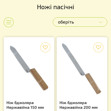
Ножі пасічні
оберіть
Показати категорії
f
f
Ніж бджоляра
Ніж бджоляра
Нержавійка 150 мм
Нержавійка 200 мм