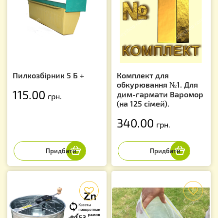
Пилкозбірник 5 Б +
Комплект для
обкурювання №1. Для
115.00
дим-гармати Варомор
грн.
(на 125 сімей).
340.00
грн.
f
f