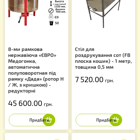
8-ми рамкова
Стіл для
нержавіюча «ЄВРО»
роздрукування сот (FB
Медогонка,
плоска кошик) - 1 метр,
автоматична
товщина 0,5 мм
полуповоротная під
7 520.00
рамку «Дада» (ротор Н
грн.
/ Ж, з кришкою) -
редукторні
45 600.00
грн.