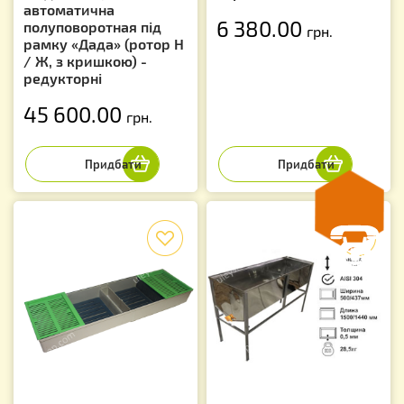
автоматична
6 380.00
полуповоротная під
грн.
рамку «Дада» (ротор Н
/ Ж, з кришкою) -
редукторні
45 600.00
грн.
f
f