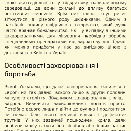
свою життєдіяльність у відкритому навколишньому
середовищі, де вони схильні до впливу багатьох
негативних чинників. Крім них також існує ризик
зіткнутися з різного роду шкідниками. Одним з
наслідків впливу шкідників є варроатоз, який дуже
часто вражає бджільництво. Як і у випадку з іншими
захворюваннями, для лікування необхідна обробка
спеціальними препаратами від вароатозу для бджіл,
які можна придбати у нас за вигідною ціною з
доставкою в Київ і по Україні.
Особливості захворювання і
боротьба
Вчені з'ясували, що дане захворювання з'явилося в
Європі не так давно, всього лише в другій половині
минулого століття. Збудником захворювання є кліщ -
варроа. Визначити захворювання досить просто.
Потрібно всього лише підійти до вулика і подивитися,
чи немає біля нього великої кількості дефектних
трутнів. У них зазвичай пошкоджені крила, деякі
особини можуть бути без кінцівок або інших частин
тіла. Якщо звернути увагу на робочих бджіл, то при