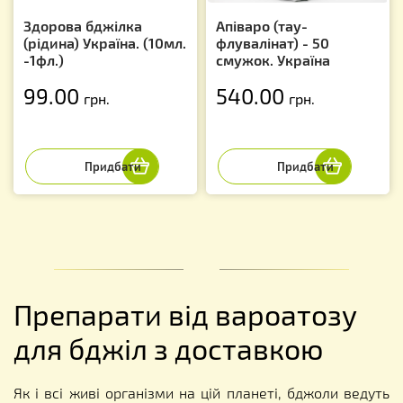
Здорова бджілка
Апіваро (тау-
(рідина) Україна. (10мл.
флувалінат) - 50
-1фл.)
смужок. Україна
99.00
540.00
грн.
грн.
Препарати від вароатозу
для бджіл з доставкою
Як і всі живі організми на цій планеті, бджоли ведуть