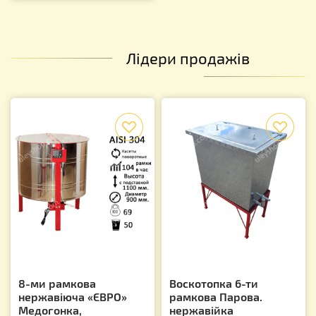
Лідери продажів
f
f
8-ми рамкова
Воскотопка 6-ти
нержавіюча «ЄВРО»
рамкова Парова.
Медогонка,
нержавійка