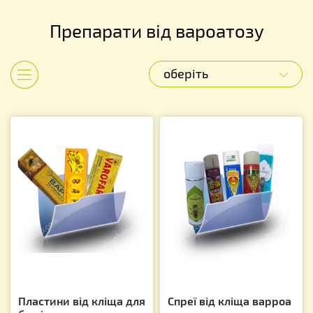
Препарати від вароатозу
оберіть
Показати категорії
Пластини від кліща для
Спреї від кліща варроа