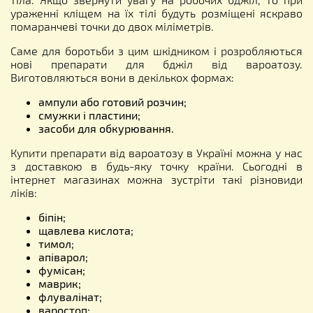
ураженні кліщем на їх тілі будуть розміщені яскраво
помаранчеві точки до двох міліметрів.
Саме для боротьби з цим шкідником і розробляються
нові препарати для бджіл від вароатозу.
Виготовляються вони в декількох формах:
ампули або готовий розчин;
смужки і пластини;
засоби для обкурювання.
Купити препарати від вароатозу в Україні можна у нас
з доставкою в будь-яку точку країни. Сьогодні в
інтернет магазинах можна зустріти такі різновиди
ліків:
біпін;
щавлева кислота;
тимол;
апіварол;
фумісан;
маврик;
флувалінат;
варостоп;