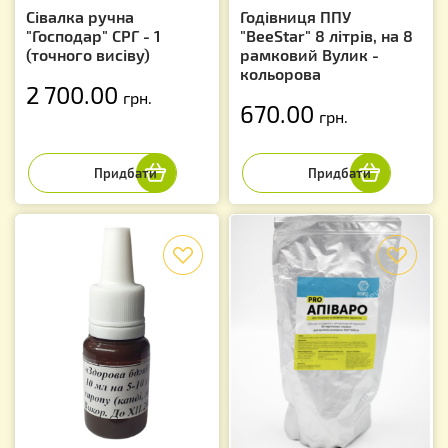
Сівалка ручна
Годівниця ППУ
"Господар" СРГ - 1
"BeeStar" 8 літрів, на 8
(точного висіву)
рамковий Вулик -
кольорова
2 700.00
грн.
670.00
грн.
f
f