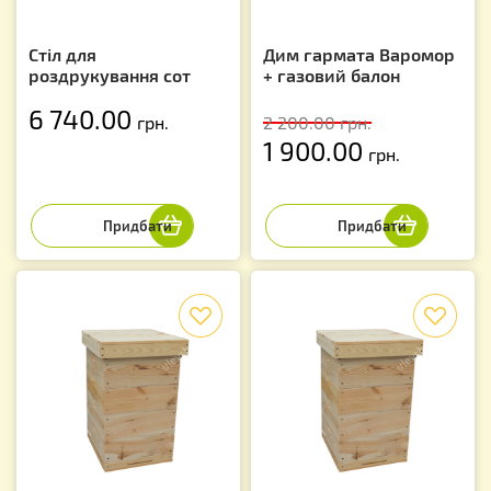
Стіл для
Дим гармата Варомор
роздрукування сот
+ газовий балон
6 740.00
грн.
2 200.00
грн.
1 900.00
грн.
f
f