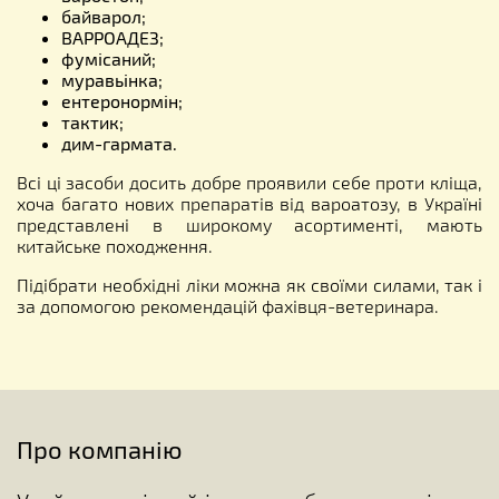
байварол;
ВАРРОАДЕЗ;
фумісаний;
муравьінка;
ентеронормін;
тактик;
дим-гармата.
Всі ці засоби досить добре проявили себе проти кліща,
хоча багато нових препаратів від вароатозу, в Україні
представлені в широкому асортименті, мають
китайське походження.
Підібрати необхідні ліки можна як своїми силами, так і
за допомогою рекомендацій фахівця-ветеринара.
Про компанію