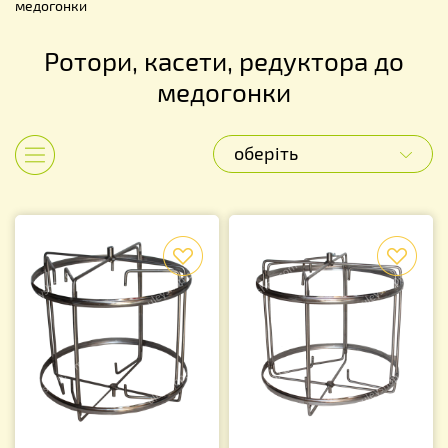
медогонки
Ротори, касети, редуктора до
медогонки
оберіть
Показати категорії
f
f