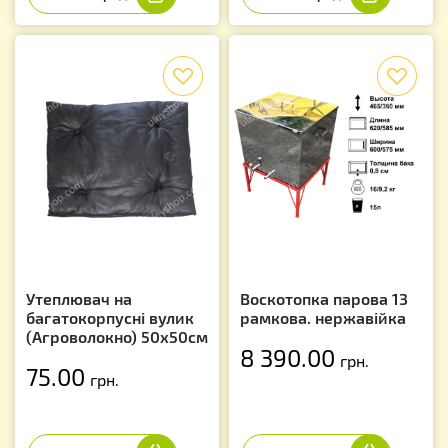
f
f
Утеплювач на
Воскотопка парова 13
багатокорпусні вулик
рамкова. нержавійка
(Агроволокно) 50х50см
8 390.00
грн.
75.00
грн.