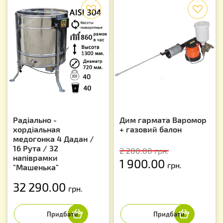
f
f
Радіально -
Дим гармата Варомор
хордіальная
+ газовий балон
медогонка 4 Дадан /
16 Рута / 32
2 200.00
грн.
напіврамки
1 900.00
грн.
"Машенька"
32 290.00
грн.