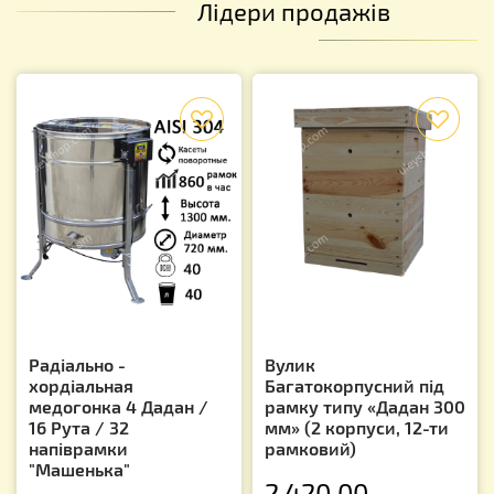
Лідери продажів
f
f
Радіально -
Вулик
хордіальная
Багатокорпусний під
медогонка 4 Дадан /
рамку типу «Дадан 300
16 Рута / 32
мм» (2 корпуси, 12-ти
напіврамки
рамковий)
"Машенька"
2 420.00