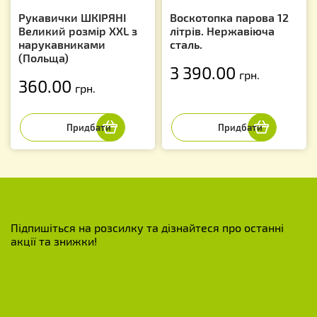
Рукавички ШКІРЯНІ
Воскотопка парова 12
Великий розмір XXL з
літрів. Нержавіюча
нарукавниками
сталь.
(Польща)
3 390.00
грн.
360.00
грн.
Підпишіться на розсилку та дізнайтеся про останні
акції та знижки!