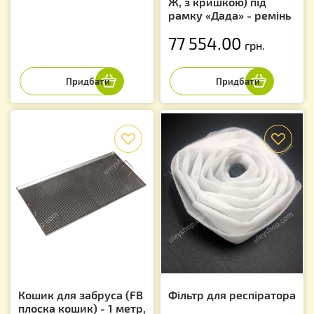
Ж, з кришкою) під
рамку «Дада» - ремінь
77 554.00
грн.
f
f
Кошик для забруса (FB
Фільтр для респіратора
плоска кошик) - 1 метр,