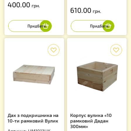
400.00
грн.
610.00
грн.
f
f
Дах з подкришника на
Корпус вулика «10
10-ти рамковий Вулик
рамковий Дадан
300мм»
Артикул: UM1013UK