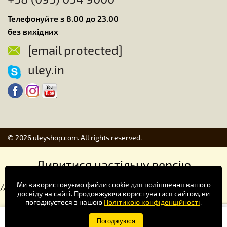
Телефонуйте з 8.00 до 23.00
без вихідних
[email protected]
uley.in
© 2026 uleyshop.com. All rights reserved.
Дивитися настільну версію
Ми використовуємо файли cookie для поліпшення вашого
//
досвіду на сайті. Продовжуючи користуватися сайтом, ви
погоджуєтеся з нашою
Політикою конфіденційності
.
Купуй зручніше в додатку!
Погоджуюся
×
Завантажити