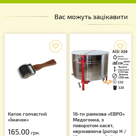
Вас можуть зацікавити
f
f
Каток голчастий
16-ти рамкова «ЄВРО»
«Їжачок»
Медогонка, з
поворотом касет,
165.00
нержавіюча (ротор Н /
грн.