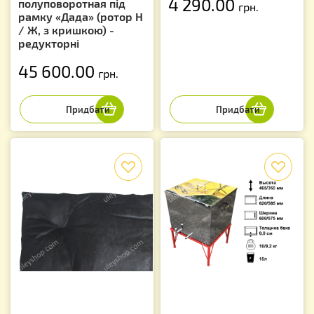
4 290.00
полуповоротная під
грн.
рамку «Дада» (ротор Н
/ Ж, з кришкою) -
редукторні
45 600.00
грн.
f
f