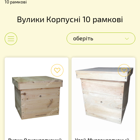
10 рамкові
Вулики Корпусні 10 рамкові
оберіть
Показати категорії
f
f
Вулик Однокорпусний
Улей Многокорпусный