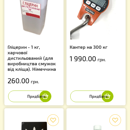
Гліцерин - 1 кг,
Кантер на 300 кг
харчової
1 990.00
дистильований (для
грн.
виробництва смужок
від кліща). Німеччина
260.00
грн.
f
f