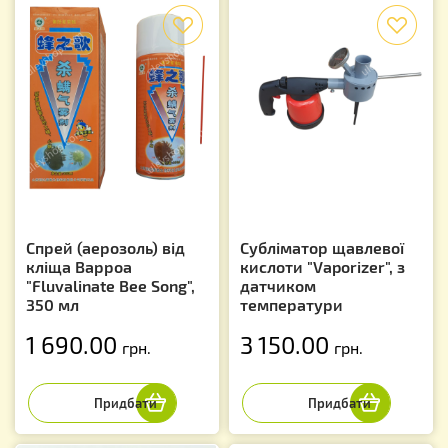
f
f
Спрей (аерозоль) від
Субліматор щавлевої
кліща Варроа
кислоти "Vaporizer", з
"Fluvalinate Bee Song",
датчиком
350 мл
температури
1 690.00
3 150.00
грн.
грн.