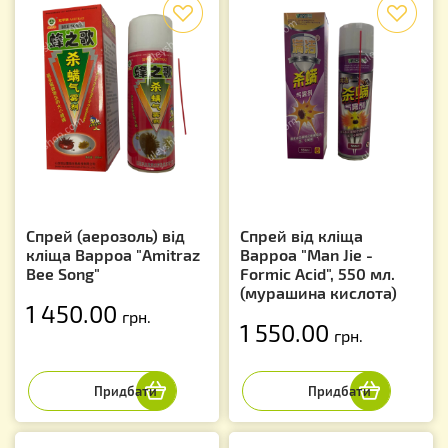
f
f
Спрей (аерозоль) від
Спрей від кліща
кліща Варроа "Amitraz
Варроа "Man Jie -
Bee Song"
Formic Acid", 550 мл.
(мурашина кислота)
1 450.00
грн.
1 550.00
грн.