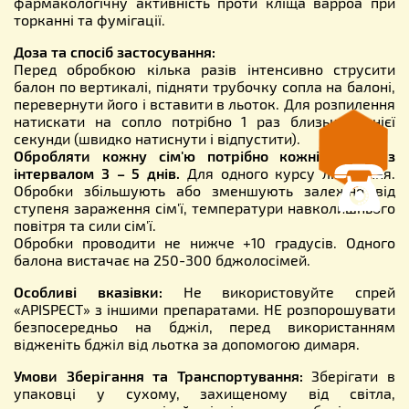
фармакологічну активність проти кліща варроа при
торканні та фумігації.
Доза та спосіб застосування:
Перед обробкою кілька разів інтенсивно струсити
балон по вертикалі, підняти трубочку сопла на балоні,
перевернути його і вставити в льоток. Для розпилення
натискати на сопло потрібно 1 раз близько однієї
секунди (швидко натиснути і відпустити).
Обробляти кожну сім'ю потрібно кожні 3 дні, з
інтервалом 3 – 5 днів.
Для одного курсу лікування.
Обробки збільшують або зменшують залежно від
ступеня зараження сім'ї, температури навколишнього
повітря та сили сім'ї.
Обробки проводити не нижче +10 градусів. Одного
балона вистачає на 250-300 бджолосімей.
Особливі вказівки:
Не використовуйте спрей
«APISPECT» з іншими препаратами. НЕ розпорошувати
безпосередньо на бджіл, перед використанням
відженіть бджіл від льотка за допомогою димаря.
Умови Зберігання та Транспортування:
Зберігати в
упаковці у сухому, захищеному від світла,