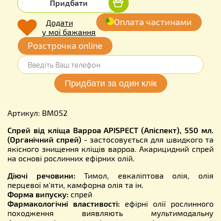
Придбати
Оплата частинами
Додати
у мої бажання
Розстрочка online
Артикул: BM052
Спрей від кліща Варроа APISPECT (Апіспект), 550 мл.
(Органічний спрей)
- застосовується для швидкого та
якісного знищення кліщів варроа. Акарицидний спрей
на основі рослинних ефірних олій.
Діючі речовини:
Тимол, евкаліптова олія, олія
перцевої м'яти, камфорна олія та ін.
Форма випуску:
спрей
Фармакологічні властивості:
ефірні олії рослинного
походження виявляють мультимодальну