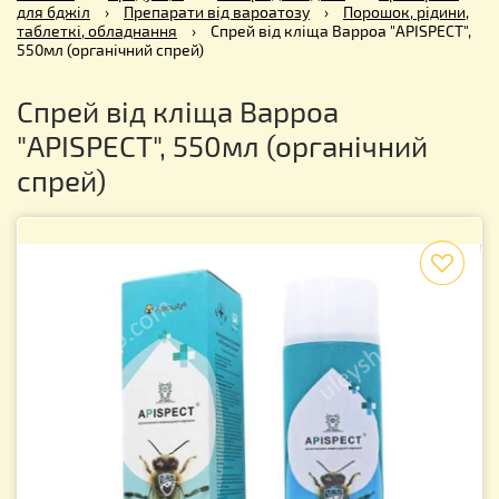
для бджіл
›
Препарати від вароатозу
›
Порошок, рідини,
таблеткі, обладнання
›
Спрей від кліща Варроа "APISPECT",
550мл (органічний спрей)
Спрей від кліща Варроа
"APISPECT", 550мл (органічний
спрей)
f