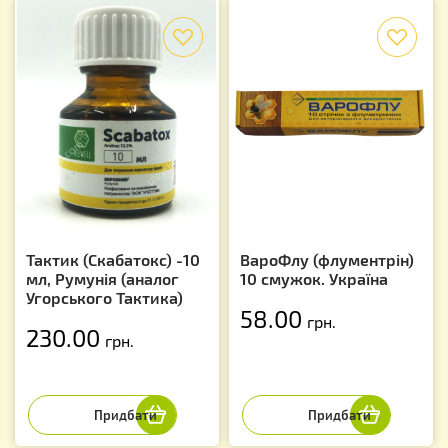
f
f
Тактик (Скабатокс) -10
ВароФлу (флументрін)
мл, Румунія (аналог
10 смужок. Україна
Угорського Тактика)
58.00
грн.
230.00
грн.