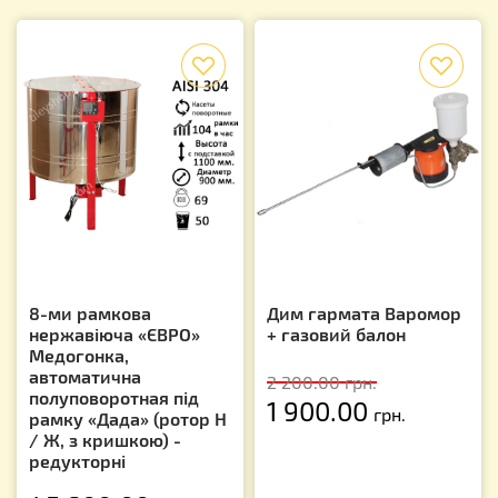
f
f
8-ми рамкова
Дим гармата Варомор
нержавіюча «ЄВРО»
+ газовий балон
Медогонка,
автоматична
2 200.00
грн.
полуповоротная під
1 900.00
грн.
рамку «Дада» (ротор Н
/ Ж, з кришкою) -
редукторні