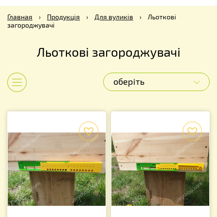
Главная
›
Продукція
›
Для вуликів
›
Льоткові
загороджувачі
Льоткові загороджувачі
оберіть
Показати категорії
f
f