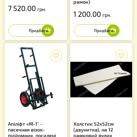
рамок)
7 520.00
грн.
1 200.00
грн.
f
f
Апіліфт «М-1" -
Холстик 52х52см
пасечная візок-
(двунитка), на 12
підйомник, посилені
рамковий вулик