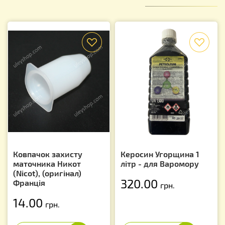
f
f
Ковпачок захисту
Керосин Угорщина 1
маточника Никот
літр - для Варомору
(Nicot), (оригінал)
320.00
Франція
грн.
14.00
грн.