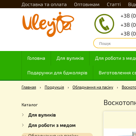
Доставка та оплата
Оптовикам
Статті
Головна
Для вуликів
Для роботи
Подарунки для бджолярів
Виготовле
Главная
›
Продукція
›
Обладнання на пасіку
›
Воско
Каталог
Для вуликів