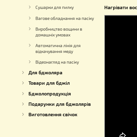
Пара, щ
Щоб пов
Насоси для перекачування меду
кришку
повторю
Роївні
В кінці
Зберіга
Устаткування для отримання
Зливний 
перги
Нагріва
Сушарки для пилку
Вагове обладнання на пасіку
Виробництво вощини в
домашніх умовах
Автоматична лінія для
відкачування меду
Відеонагляд на пасіку
Для бджоляра