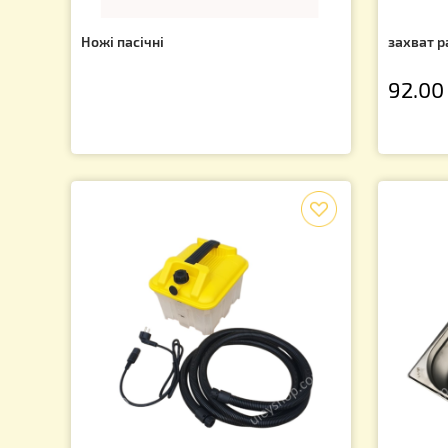
Ножі пасічні
за
9