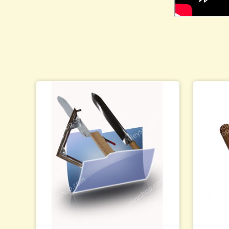
Товари для бджіл
Бджолопродукція
Подарунки для бджолярів
Виготовлення свічок