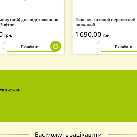
f
к (прямокутний) для відстоювання
Пальник газови
ску – 23 літри
чавунний
50.00
1 690.00
грн.
грн