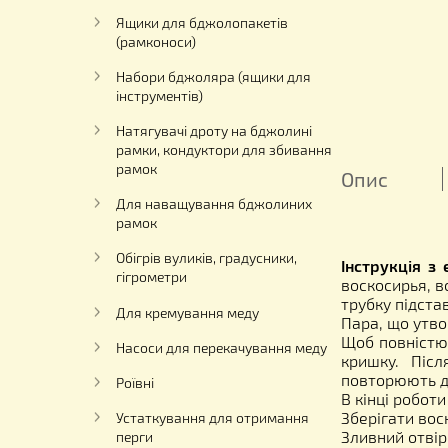
бджолиних рамок
Намети для відкачки меду,
апіліфти, ваги пасічні та інше
обладнання
Ящики для бджолопакетів
(рамконоси)
Набори бджоляра (ящики для
інструментів)
Натягувачі дроту на бджолині
рамки, кондуктори для збивання
рамок
Опис
Для наващування бджолиних
рамок
Обігрів вуликів, градусники,
Інструк
гігрометри
воскоси
трубку 
Для кремування меду