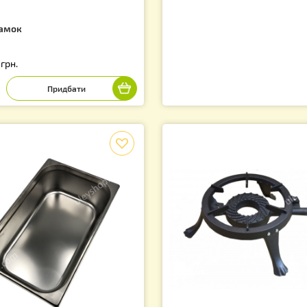
хват рамок
2.00
грн.