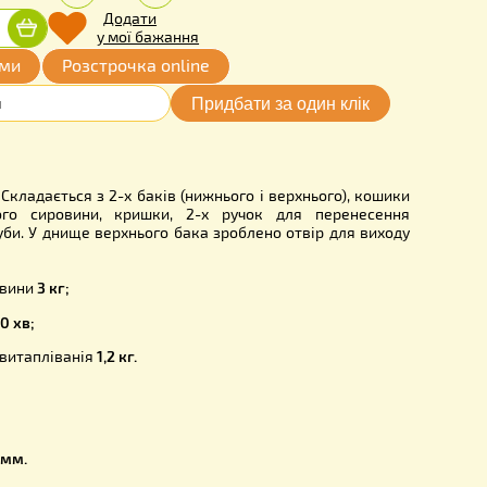
.00
Кількість:
грн.
-
+
Додати
Придбати
у мої бажання
ата частинами
Розстрочка online
00
 парова 12л.
Складається з 2-х баків (нижнього і верхньог
дки воскового сировини, кришки, 2-х ручок для пер
и
, зливної труби. У днище верхнього бака зроблено отвір д
адається сировини
3 кг;
ереробки
45..60 хв;
воску при часу витапліванія
1,2 кг.