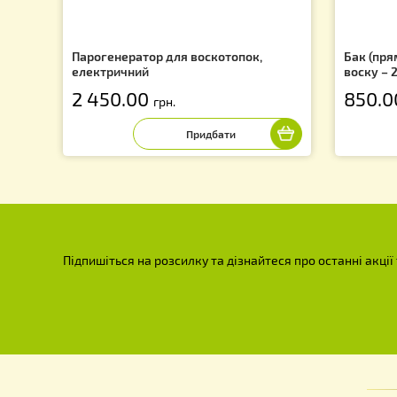
f
Парогенератор для воскотопок,
Ба
електричний
во
2 450.00
8
грн.