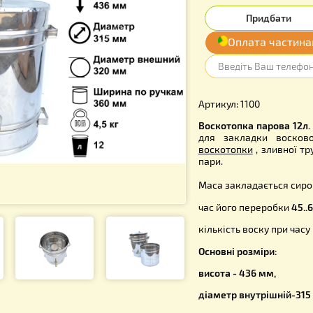
3 390
Опл
Артикул: 11
Воскотопка
для закла
воскотопк
пари.
Маса закл
час його п
кількість 