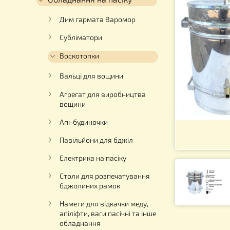
Для роботи з медом
Обладнання на пасіку
Дим гармата Варомор
Субліматори
Воскотопки
Вальці для вощини
Агрегат для виробництва
вощини
Апі-будиночки
Павільйони для бджіл
Електрика на пасіку
Столи для розпечатування