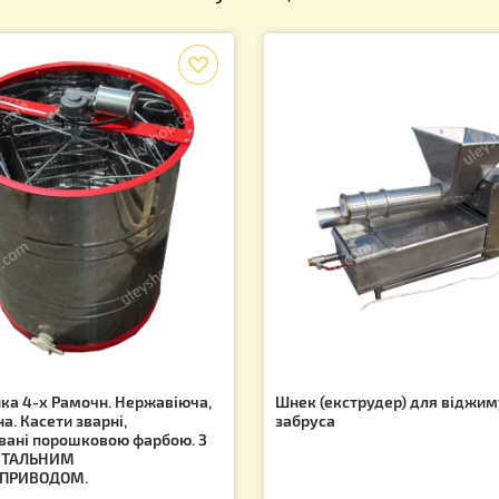
і акції та знижки!
Вас можуть зацікавити
f