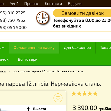
Відео
Акції
Про нас
Контакти
Відгуки
+38 (095) 010 2225
Замовити д
+38 (098) 750 7952
Телефонуйте з 8.
без вихідних
+38 (093) 054 9000
 з медом
Обладнання на пасіку
Для бджоляр
ння свічок
Всі товари
Воскотопки
›
Воскотопка парова 12 літрів. Нержавіюча сталь.
топка парова 12 літрів. Нержавіюча с
f