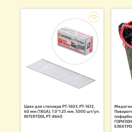
Підпишіться на розсилку та дізнайтеся про останн
f