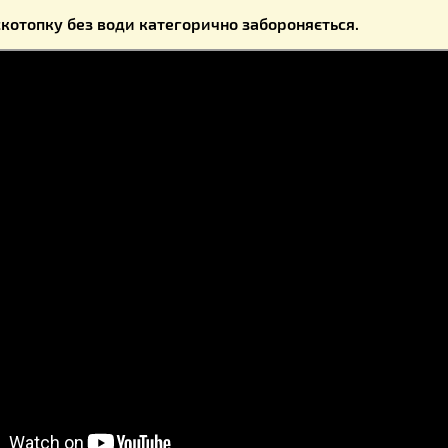
о утворюється, проходить через отвори нижнього бака
ністю витягти віск із сировини необхідно перемішу
. Після вилучення воску кошик витягають, виси
ють дію.
 роботи воскотопку чистять і виливають залишилася в 
ти воскотопку потрібно в сухому приміщенні.
отвір для воску має бути весь час відкриті, щоб уник
ти воскотопку без води категорично забороняється