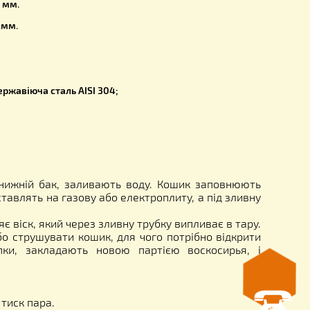
зміри:
36 мм,
утрішній-315 мм.
утрішній-320 мм.
ручкам - 360 мм.
.
0,5 мм;
і –
харчова нержавіюча сталь
AISI
304;
 водою. У нижній бак, заливають воду. Кошик за
 кришку і ставлять на газову або електроплиту, а пі