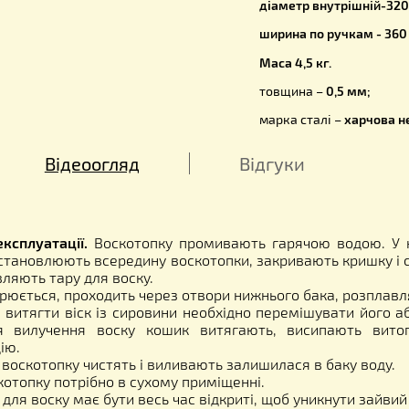
Основні ро
висота - 4
діаметр вн
діаметр вн
ширина по 
Маса 4,5 кг
товщина –
марка стал
Відеоогляд
Відгуки
ція з експлуатації.
Воскотопку промивають гарячою
рья, встановлюють всередину воскотопки, закривають
підставляють тару для воску.