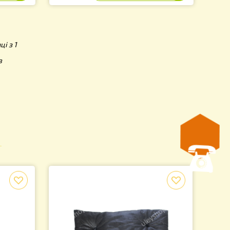
2MK
Артикул: MP0004MK
59.00
.
грн.
ь на 1 сторінці з 1
 3 з 3 товарів