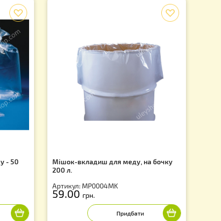
f
нові для меду - 50
Мішок-вкладиш для меду, на 
200 л.