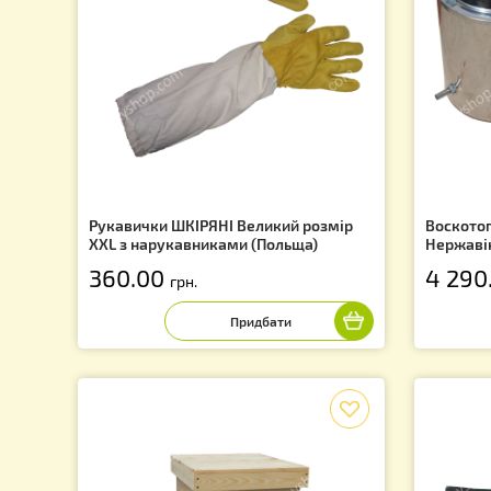
f
Рукавички ШКІРЯНІ Великий розмір
Во
XXL з нарукавниками (Польща)
Не
360.00
4
грн.