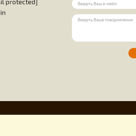
50.00
105.00
грн.
грн.
 з медом
Обладнання на пасіку
Для бджоляр
ння свічок
Всі товари
Залишили
ід виробника
[email protected]
uley.in