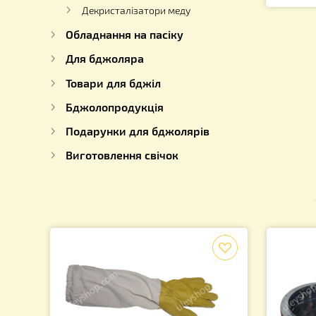
Фільтри для Меду
Ар
3
Етикетки, кришки і коробки
для меду
Декристалізатори меду
Обладнання на пасіку
Для бджоляра
Товари для бджіл
Бджолопродукція
Подарунки для бджолярів
Виготовлення свічок