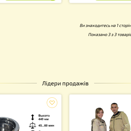
тикул: MP0001MK
Артикул: MP000
5.00
1 550.00
грн.
грн
Ви знаходитес
Показано
Лідери продажів