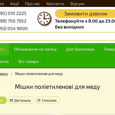
Відео
Акції
Про нас
Контакти
Відгуки
+38 (095) 010 2225
Замовити д
+38 (098) 750 7952
Телефонуйте з 8.
без вихідних
+38 (093) 054 9000
 з медом
Обладнання на пасіку
Для бджоляр
ння свічок
Всі товари
ара для меду
›
Мішки поліетиленові для меду
Мішки поліетиленові для м
Плиткою
Детально
Списком