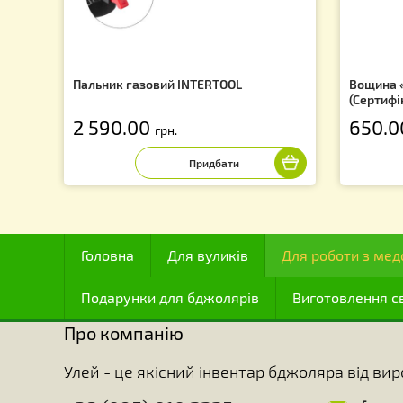
f
Пальник газовий INTERTOOL
Во
(С