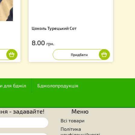
f
 на сотах"
Цоколь Турецький Сот