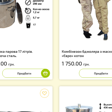
f
скотопка парова 17 літрів.
Комбінезон бдж
ржавіюча сталь.
«Євро» котон
 290.00
1 750.00
грн.
грн.