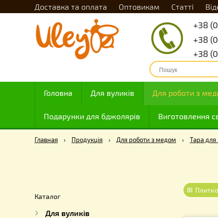
Доставка та оплата
Оптовикам
Статті
Головна
Для вуликів
Для роботи
Подарунки для бджолярів
Виготовле
Главная
›
Продукція
›
Для роботи з медом
›
Т