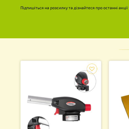
Вулик Багатокорпусний, сітчасте дно
Ут
з заслінкою, під рамку типу «Дадан
Л
300 мм» (2 корпуси, 10-ти рамковий)
2 450.00
1
грн.
Підпишіться на розсилку та дізнайтеся про останн