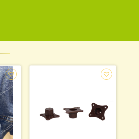
а 12 літрів.
Ящик КАРТОННИЙ для переве
ль.
бджолопакетів
160.00
.
грн.