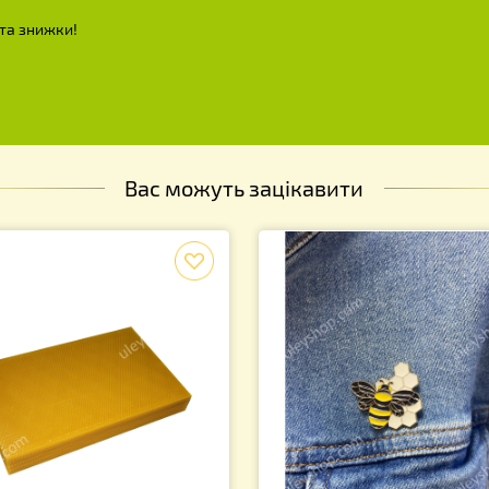
еплювач "Агроволокно" на вулик
Воскотопка паров
ежак 20 рамок 80х50см
Нержавіюча ста
25.00
3 390.00
грн.
грн
і акції та знижки!
Вас можуть зацікавити