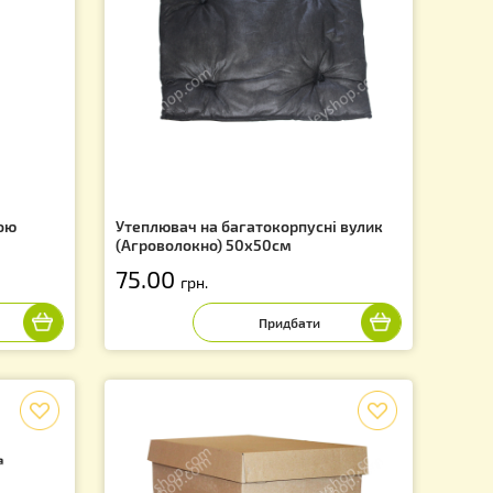
f
оляра з маскою
Утеплювач на багатокорпусні 
(Агроволокно) 50х50см
75.00
грн.