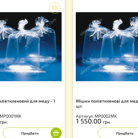
f
шок поліетиленовий для меду - 1
Мішки поліетиле
.
шт.