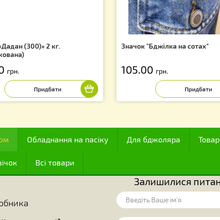
f
щина «Дадан (300)» 2 кг.
Значок "Бджілка
ертифікована)