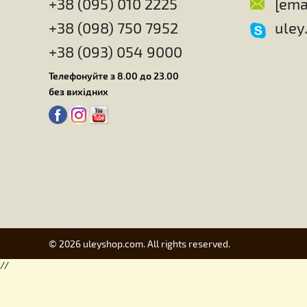
2 590.00
6
грн.
Головна
Для вуликів
Для роботи
Подарунки для бджолярів
Виготовле
Про компанію
Улей - це якісний інвентар бджоляра в
+38 (095) 010 2225
+38 (098) 750 7952
+38 (093) 054 9000