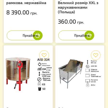
рамкова. нержавійка
Великий розмір XXL з
нарукавниками
8 390.00
(Польща)
грн.
360.00
грн.
f
f