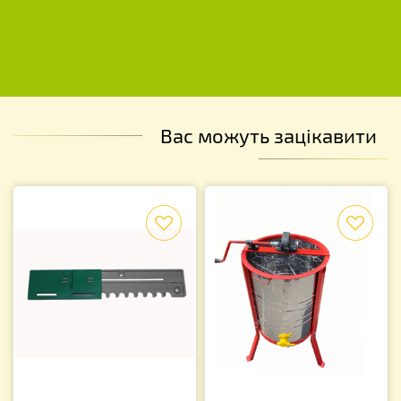
Вас можуть зацікавити
f
f