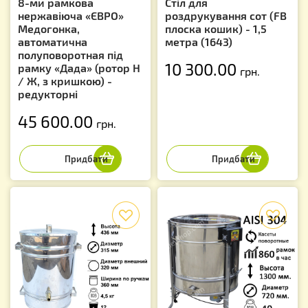
8-ми рамкова
Стіл для
нержавіюча «ЄВРО»
роздрукування сот (FB
Медогонка,
плоска кошик) - 1,5
автоматична
метра (1643)
полуповоротная під
10 300.00
рамку «Дада» (ротор Н
грн.
/ Ж, з кришкою) -
редукторні
45 600.00
грн.
f
f