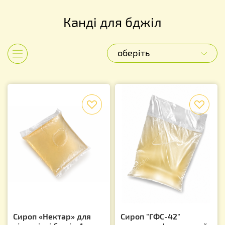
Канді для бджіл
оберіть
Показати категорії
f
f
Сироп «Нектар» для
Сироп "ГФС-42"