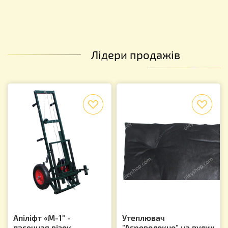
Лідери продажів
f
f
Апіліфт «М-1" -
Утеплювач
пасечная візок-
"Агроволокно" на вулик