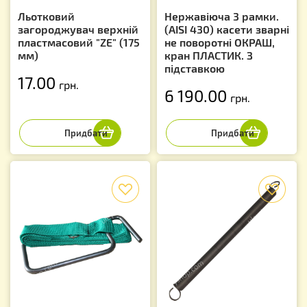
Льотковий
Нержавіюча 3 рамки.
загороджувач верхній
(AISI 430) касети зварні
пластмасовий "ZE" (175
не поворотні ОКРАШ,
мм)
кран ПЛАСТИК. З
підставкою
17.00
грн.
6 190.00
грн.
f
f