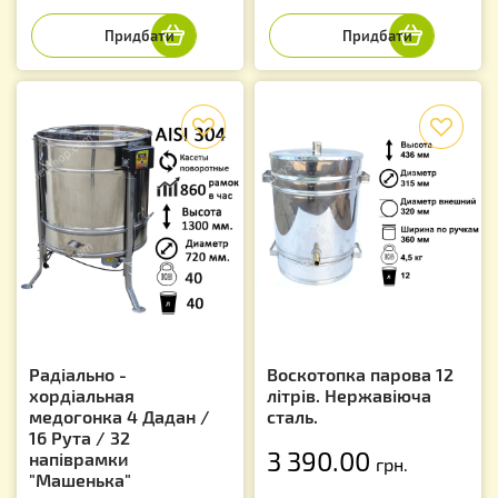
f
f
Радіально -
Воскотопка парова 12
хордіальная
літрів. Нержавіюча
медогонка 4 Дадан /
сталь.
16 Рута / 32
3 390.00
напіврамки
грн.
"Машенька"