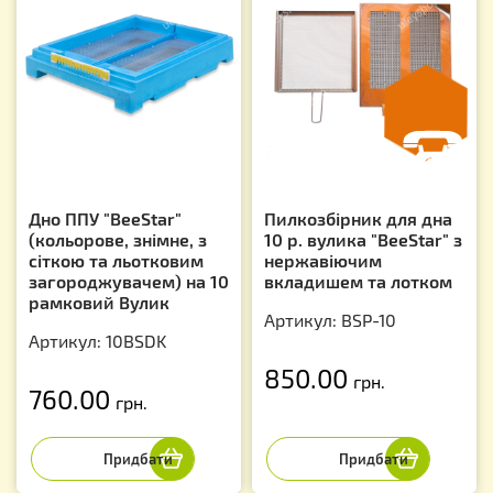
Дно ППУ "BeeStar"
Пилкозбірник для дна
(кольорове, знімне, з
10 р. вулика "BeeStar" з
сіткою та льотковим
нержавіючим
загороджувачем) на 10
вкладишем та лотком
рамковий Вулик
Артикул: BSP-10
Артикул: 10BSDK
850.00
грн.
760.00
грн.