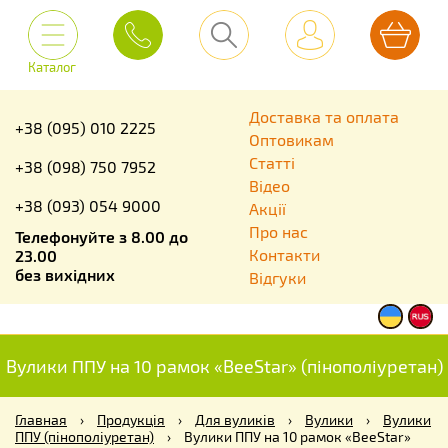
Каталог
Доставка та оплата
+38 (095) 010 2225
Оптовикам
Статті
+38 (098) 750 7952
Відео
+38 (093) 054 9000
Акції
Про нас
Телефонуйте з 8.00 до
Контакти
23.00
без вихідних
Відгуки
Вулики ППУ на 10 рамок «BeeStar» (пінополіуретан)
Главная
›
Продукція
›
Для вуликів
›
Вулики
›
Вулики
ППУ (пінополіуретан)
›
Вулики ППУ на 10 рамок «BeeStar»