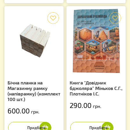
f
f
Бічна планка на
Книга "Довідник
Магазинну рамку
бджоляра" Міньков С.Г.,
(напіврамку) (комплект
Плотніков І.С.
100 шт.)
290.00
грн.
600.00
грн.