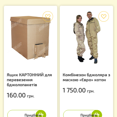
f
f
Ящик КАРТОННИЙ для
Комбінезон бджоляра з
перевезення
маскою «Євро» котон
бджолопакетів
1 750.00
грн.
160.00
грн.