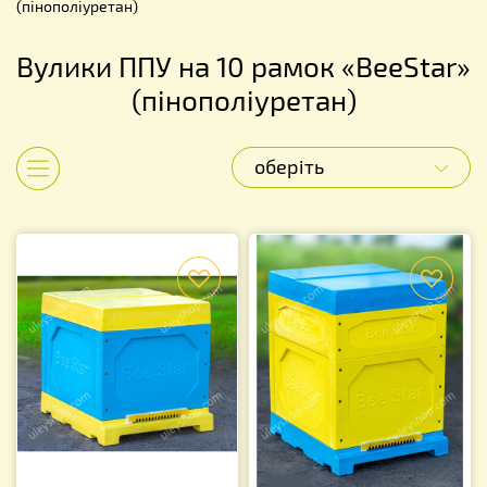
(пінополіуретан)
Вулики ППУ на 10 рамок «BeeStar»
(пінополіуретан)
оберіть
Показати категорії
f
f