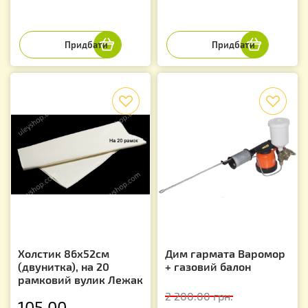
f
f
Холстик 86х52см
Дим гармата Варомор
(двунитка), на 20
+ газовий балон
рамковий вулик Лежак
2 200.00
грн.
105.00