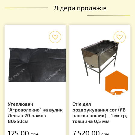
Лідери продажів
f
f
Утеплювач
Стіл для
"Агроволокно" на вулик
роздрукування сот (FB
Лежак 20 рамок
плоска кошик) - 1 метр,
80х50см
товщина 0,5 мм
125.00
7 520.00
грн.
грн.