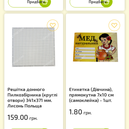
f
f
Решітка донного
Етикетка (Дівчина),
Пилкозбірника (круглі
прямокутна 7х10 см
отвори) 341х371 мм.
(самоклейка) - 1шт.
Лисонь Польща
1.80
грн.
159.00
грн.