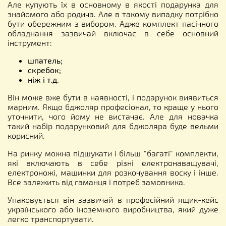
Але купують їх в основному в якості подарунка для
знайомого або родича. Але в такому випадку потрібно
бути обережним з вибором. Адже комплект пасічного
обладнання зазвичай включає в себе основний
інструмент:
шпатель;
скребок;
ніж і т.д.
Він може вже бути в наявності, і подарунок виявиться
марним. Якщо бджоляр професіонал, то краще у нього
уточнити, чого йому не вистачає. Але для новачка
такий набір подарунковий для бджоляра буде вельми
корисний.
На ринку можна підшукати і більш "багаті" комплекти,
які включають в себе різні електронаващувачі,
електроножі, машинки для розкочування воску і інше.
Все залежить від гаманця і потреб замовника.
Упаковується він зазвичай в професійний ящик-кейс
українського або іноземного виробництва, який дуже
легко транспортувати.