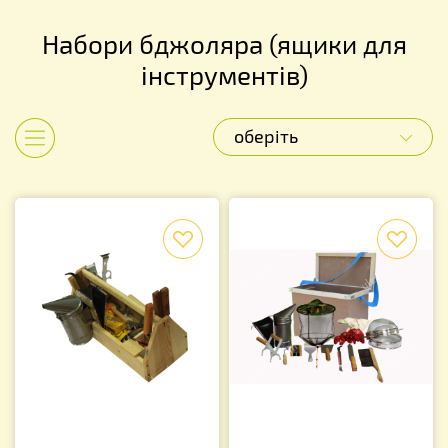
Набори бджоляра (ящики для
інструментів)
оберіть
Показати категорії
f
f