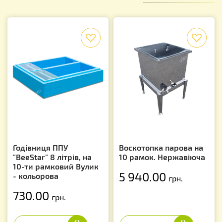
f
f
Годівниця ППУ
Воскотопка парова на
"BeeStar" 8 літрів, на
10 рамок. Нержавіюча
10-ти рамковий Вулик
5 940.00
- кольорова
грн.
730.00
грн.