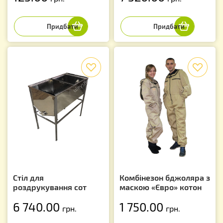
f
f
Стіл для
Комбінезон бджоляра з
роздрукування сот
маскою «Євро» котон
6 740.00
1 750.00
грн.
грн.