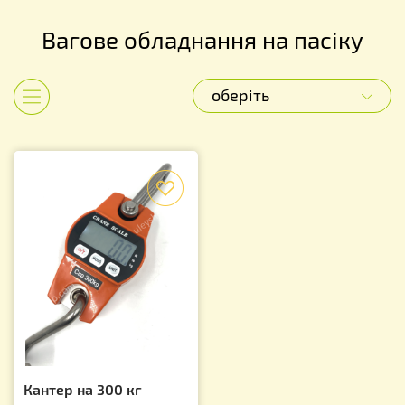
Вагове обладнання на пасіку
оберіть
Показати категорії
f
Кантер на 300 кг