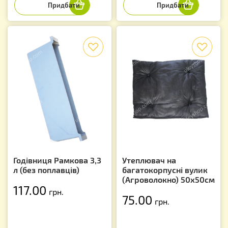
f
f
Годівниця Рамкова 3,3
Утеплювач на
л (без поплавців)
багатокорпусні вулик
(Агроволокно) 50х50см
117.00
грн.
75.00
грн.