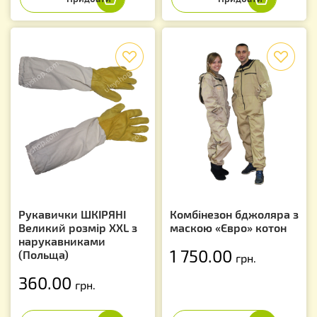
f
f
Рукавички ШКІРЯНІ
Комбінезон бджоляра з
Великий розмір XXL з
маскою «Євро» котон
нарукавниками
1 750.00
(Польща)
грн.
360.00
грн.