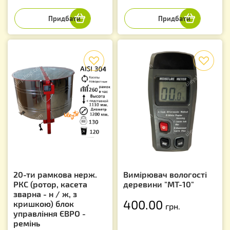
f
f
20-ти рамкова нерж.
Вимірювач вологості
РКС (ротор, касета
деревини "МТ-10"
зварна - н / ж, з
400.00
кришкою) блок
грн.
управління ЄВРО -
ремінь