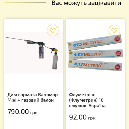
Вас можуть зацікавити
f
f
Дим гармата Варомор
Флуметрікс
Міні + газовий балон
(Флуметрин) 10
смужок. Україна
790.00
грн.
92.00
грн.