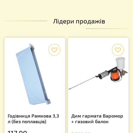
Лідери продажів
f
f
Годівниця Рамкова 3,3
Дим гармата Варомор
л (без поплавців)
+ газовий балон