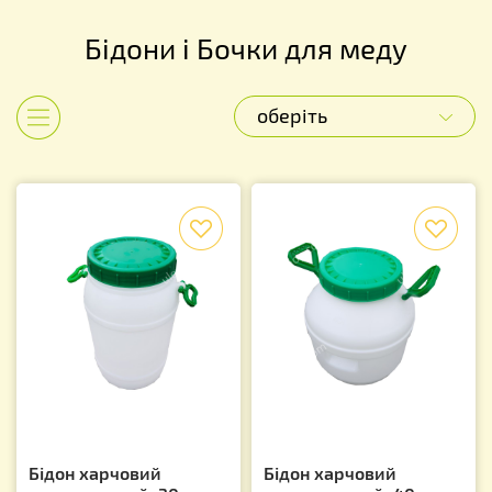
Бідони і Бочки для меду
оберіть
Показати категорії
f
f
Бідон харчовий
Бідон харчовий