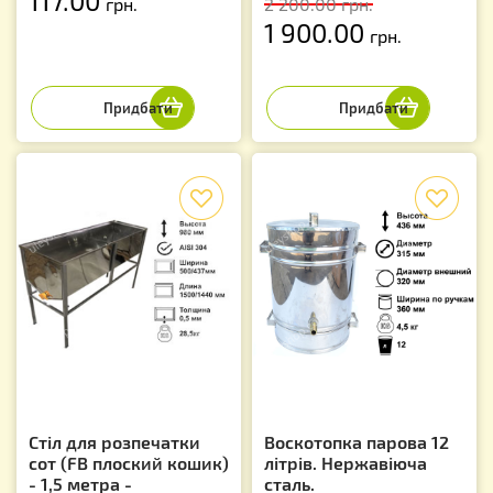
117.00
грн.
2 200.00
грн.
1 900.00
грн.
f
f
Стіл для розпечатки
Воскотопка парова 12
сот (FB плоский кошик)
літрів. Нержавіюча
- 1,5 метра -
сталь.