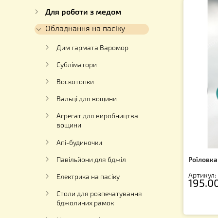
Каталог
Для вуликів
Для роботи з медом
Обладнання на пасіку
Дим гармата Варомор
Субліматори
Воскотопки
Вальці для вощини
Агрегат для виробництва
вощини
Апі-будиночки
Ро
Павільйони для бджіл