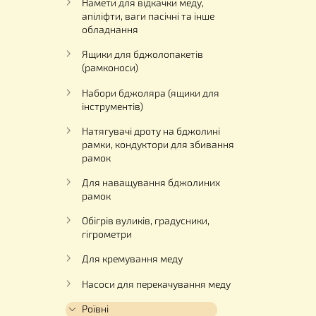
Ар
Електрика на пасіку
1
Столи для розпечатування
бджолиних рамок
Намети для відкачки меду,
апіліфти, ваги пасічні та інше
обладнання
Ящики для бджолопакетів
(рамконоси)
Набори бджоляра (ящики для
інструментів)
Натягувачі дроту на бджолині
рамки, кондуктори для збивання
рамок
Для наващування бджолиних
рамок
Обігрів вуликів, градусники,