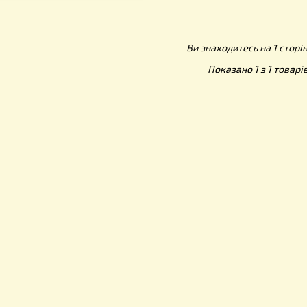
тикул: RL001UA
95.00
грн.
Ви знаходитес
Показано