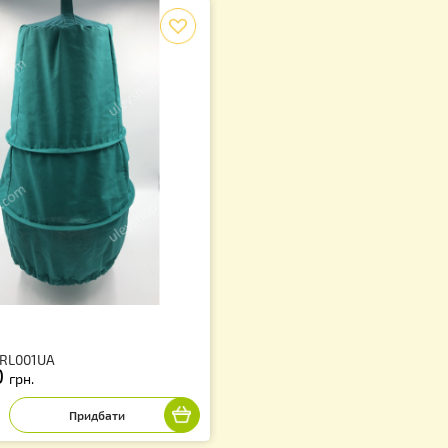
f
їловка