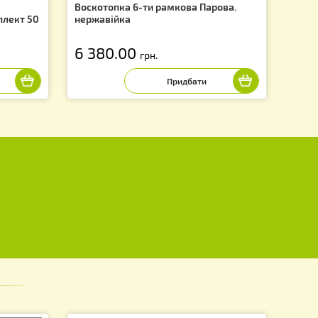
а Дадан, з
Воскотопка 6-ти рамкова Паро
Гофмана (комплект 50
нержавійка
6 380.00
.
грн.