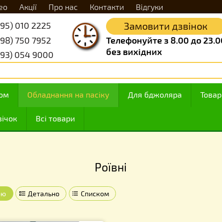
Відео
Акції
Про нас
Контакти
Відгуки
+38 (095) 010 2225
Замовити д
+38 (098) 750 7952
Телефонуйте з 8.
без вихідних
+38 (093) 054 9000
 з медом
Обладнання на пасіку
Для бджоляр
ння свічок
Всі товари
Роївні
Роївні
Плиткою
Детально
Списком