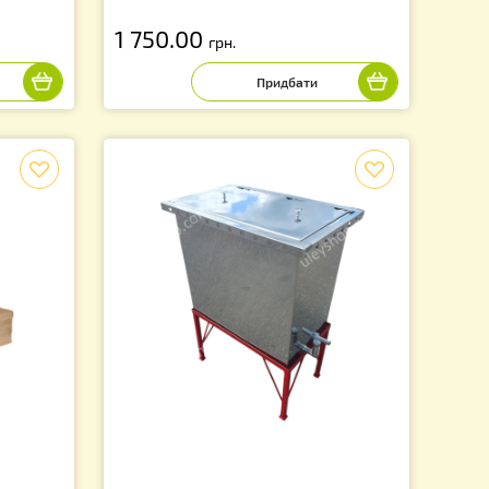
ЯНІ Великий розмір
Комбінезон бджоляра з маск
иками (Польща)
«Євро» котон
1 750.00
грн.
f