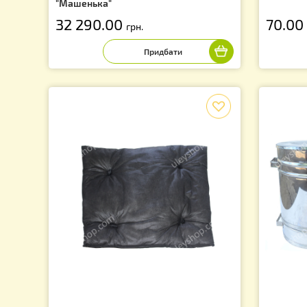
Радіально - хордіальная медогонка 4
Хо
Дадан / 16 Рута / 32 напіврамки
р
"Машенька"
32 290.00
7
грн.
f