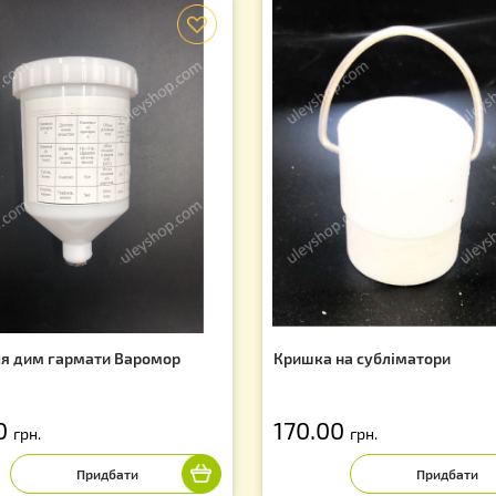
і акції та знижки!
Вас можуть зацікавити
f