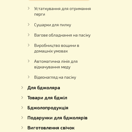
гігрометри
Для кремування меду
Насоси для перекачування меду
Роївні
Устаткування для отримання
перги
Сушарки для пилку
Вагове обладнання на пасіку
Виробництво вощини в
домашніх умовах
Автоматична лінія для
відкачування меду
Відеонагляд на пасіку