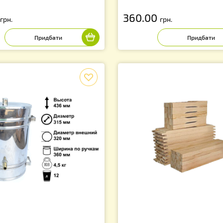
лстик 52х52см (двунитка), на 12
Рукавички ШКІР
амковий вулик
XXL з нарукавн
0.00
360.00
грн.
грн.
f