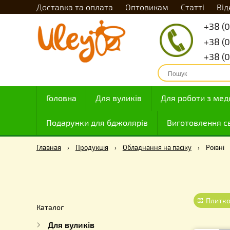
Доставка та оплата
Оптовикам
Статті
Головна
Для вуликів
Для роботи
Подарунки для бджолярів
Виготовле
Главная
›
Продукція
›
Обладнання на пасіку
›