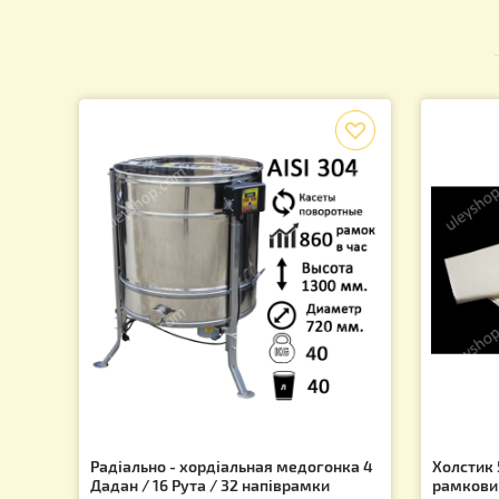
Для бджоляра
Товари для бджіл
Бджолопродукція
Подарунки для бджолярів
Виготовлення свічок
f