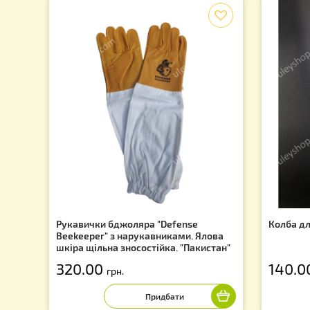
Підпишіться на розсилку та дізнайтеся про останн
f