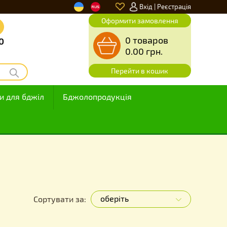
|
f
u
Вхід
Оформити замов
звінок
0 товар
00 до 23.00
0.00
грн
Перейти в ко
а
Товари для бджіл
Бджолопродукція
оберіть
Сортувати за: