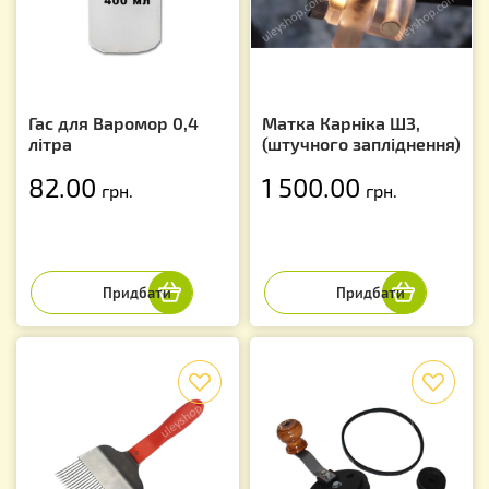
Гас для Варомор 0,4
Матка Карніка ШЗ,
літра
(штучного запліднення)
82.00
1 500.00
грн.
грн.
f
f