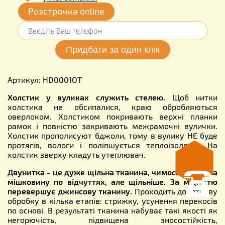
Розстрочка online
Артикул: HD0001OT
Холстик у вуликах служить стелею.
Щоб нитки
холстика не обсипалися, краю обробляються
оверлоком. Холстиком покривають верхні планки
рамок і повністю закривають межрамочні вулички.
Холстик прополисуют бджоли, тому в вулику НЕ буде
протягів, вологи і поліпшується теплоізоляція. На
холстик зверху кладуть утеплювач.
Двунитка - це дуже щільна тканина, чимось схожа на
мішковину по відчуттях, але щільніше. За міцністю
перевершує джинсову тканину.
Проходить додаткову
обробку в кілька етапів: стрижку, усунення перекосів
по основі. В результаті тканина набуває такі якості як
негорючість, підвищена зносостійкість,