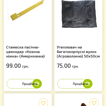
Стамеска пасічна-
Утеплювач на
цвяходер «Козина
багатокорпусні вулик
ніжка» (Американка)
(Агроволокно) 50х50см
99.00
75.00
грн.
грн.
f
f