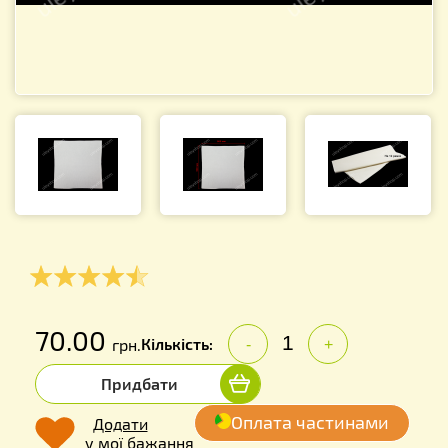
70.00
Кількість:
грн.
-
+
Придбати
Оплата частинами
Додати
у мої бажання