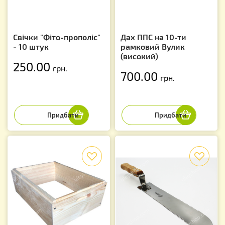
Свічки "Фіто-прополіс"
Дах ППС на 10-ти
- 10 штук
рамковий Вулик
(високий)
250.00
грн.
700.00
грн.
f
f