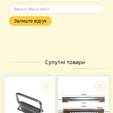
Супутні товари
f
f