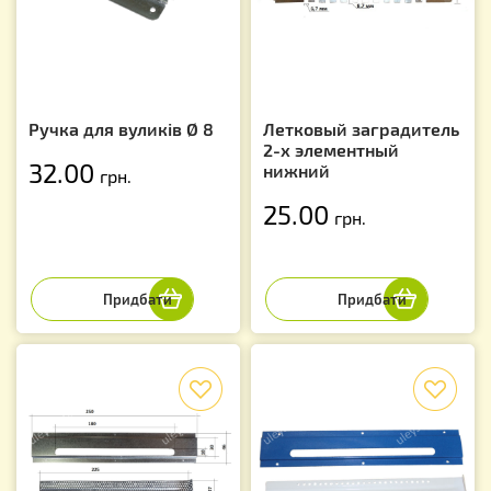
Ручка для вуликів Ø 8
Летковый заградитель
2-х элементный
32.00
нижний
грн.
25.00
грн.
f
f