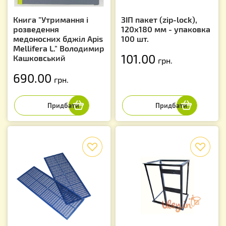
Книга "Утримання і
ЗІП пакет (zip-lock),
розведення
120х180 мм - упаковка
медоносних бджіл Apis
100 шт.
Mellifera L." Володимир
101.00
Кашковський
грн.
690.00
грн.
f
f