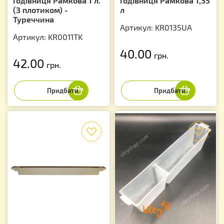
Годівниця Рамкова 1 л.
Годівниця Рамкова 1,35
(З плотиком) -
л
Туреччина
Артикул: KR0135UA
Артикул: KR0011TK
40.00
грн.
42.00
грн.
f
f