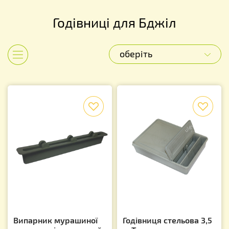
Годівниці для Бджіл
оберіть
Показати категорії
f
f
Випарник мурашиної
Годівниця стельова 3,5