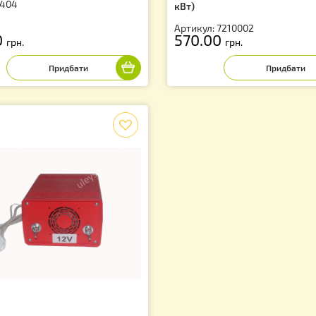
ігрівач вулика 10 Вт
Цифровий термо
обігрівача вули
тикул: 404
кВт)
Артикул: 721000
10.00
570.00
грн.
грн.
f