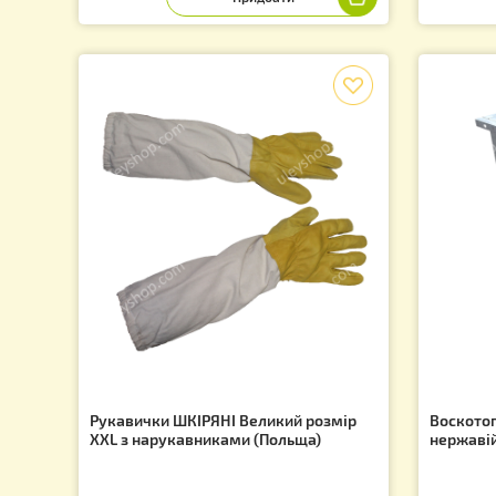
Стіл для розпечатки сот (FB плоский
Го
кошик) - 1,5 метра - пластиковий кран
9 880.00
1
грн.
f