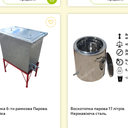
дівниця стельова 2,2 літра
Вулик Багатокор
типу «Дадан 300
ти рамковий)
07.00
2 420.00
грн.
грн
f