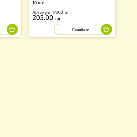
регулятор, для
Перехідник з проводом 35 см 
ка PULSE PT20-N2 (2
комплекту «Тепла Пасіка») - 
10 шт.
2
Артикул: TP0001SI
205.00
грн.