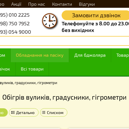
Відео
Акції
Про нас
Контакти
Відгуки
+38 (095) 010 2225
Замовити д
+38 (098) 750 7952
Телефонуйте з 8.
без вихідних
+38 (093) 054 9000
 з медом
Обладнання на пасіку
Для бджоляр
ння свічок
Всі товари
Обігрів вуликів, градусники, гігрометри
Обігрів вуликів, градусники, гі
Плиткою
Детально
Списком