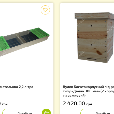
Ви знаходитес
Показано 
Лідери продажів
f