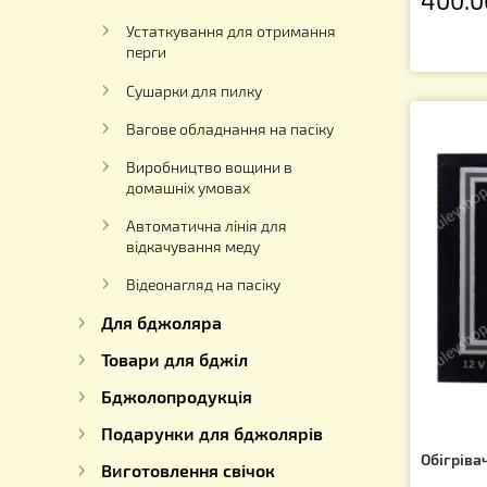
гігрометри
Для кремування меду
Ви
"М
Насоси для перекачування меду
Ар
Роївні
4
Устаткування для отримання
перги
Сушарки для пилку
Вагове обладнання на пасіку
Виробництво вощини в
домашніх умовах
Автоматична лінія для
відкачування меду
Відеонагляд на пасіку