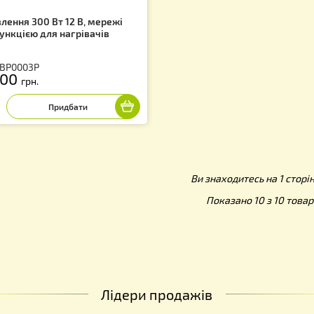
ок живлення 300 Вт 12 В, мережі
0 В з функцією для нагрівачів
ликiв
тикул: BP0003P
 500.00
грн.