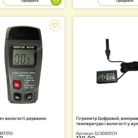
тикул: LT0001CH
шнура з датчико
Артикул: 721000
95.00
830.00
грн.
грн.
f