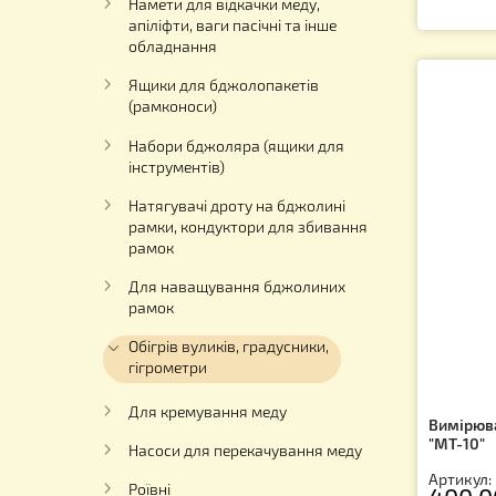
Ар
Електрика на пасіку
Столи для розпечатування
3
бджолиних рамок
Намети для відкачки меду,
апіліфти, ваги пасічні та інше
обладнання
Ящики для бджолопакетів
(рамконоси)
Набори бджоляра (ящики для
інструментів)
Натягувачі дроту на бджолині
рамки, кондуктори для збивання
рамок
Для наващування бджолиних
рамок
Обігрів вуликів, градусники,