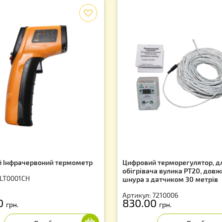
f
зерний Інфрачервоний термометр
Цифровий термо
обігрівача вули