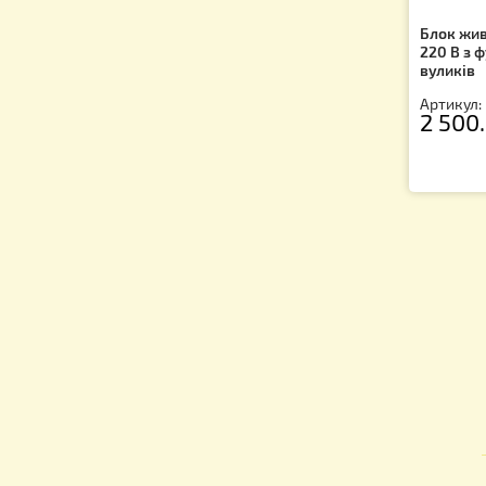
Бл
22
ву
Ар
2