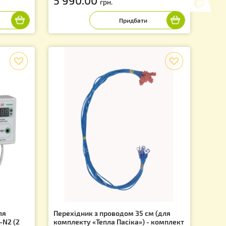
овий, вимірювач
Комплект «Тепла Пасіка» Стар
ологості у вулику
Артикул: TP0001UK
1CH
5 990.00
грн.
f