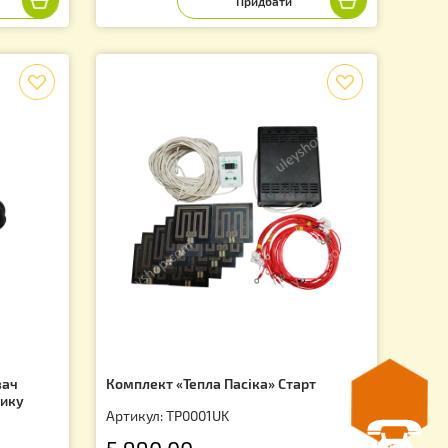
м 30 метрів
вимірювачем температури
6
Артикул: ANM030
650.00
грн.
f