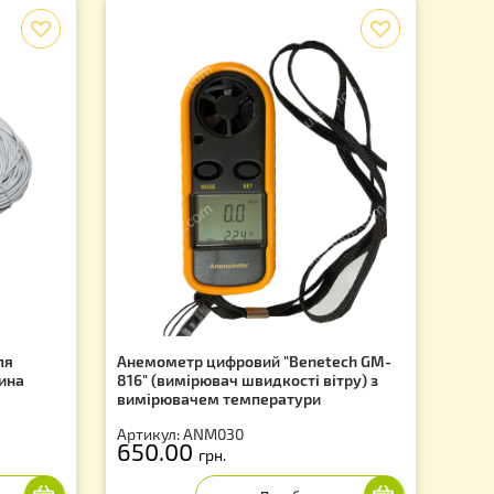
f
регулятор, для
Анемометр цифровий "Benete
ка PT20, довжина
816" (вимірювач швидкості віт