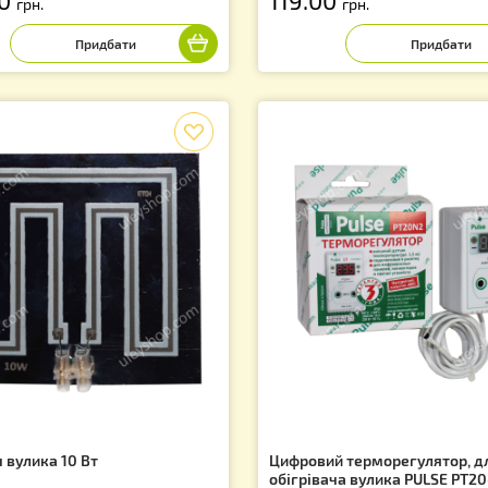
мірювач вологості деревини
Гігрометр Цифр
Т-10"
температури і в
тикул: MT010
Артикул: GC0000
00.00
119.00
грн.
грн.
f