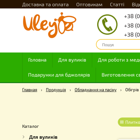
Доставка та оплата
Оптовикам
Статті
Головна
Для вуликів
Для роботи
Подарунки для бджолярів
Виготовле
Главная
›
Продукція
›
Обладнання на пасіку
›