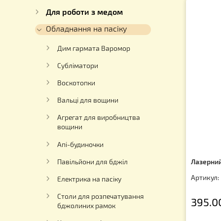
Каталог
Для вуликів
Для роботи з медом
Обладнання на пасіку
Дим гармата Варомор
Субліматори
Воскотопки
Вальці для вощини
Агрегат для виробництва
вощини
Апі-будиночки
Ла
Павільйони для бджіл