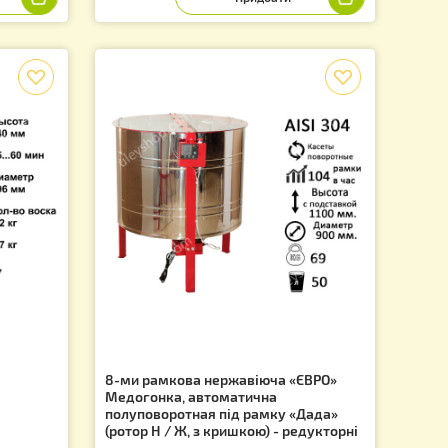
пусний під рамку
Воскотопка парова 12 літрів.
 мм» (2 корпуси, 12-
Нержавіюча сталь.
3 390.00
.
грн.
f