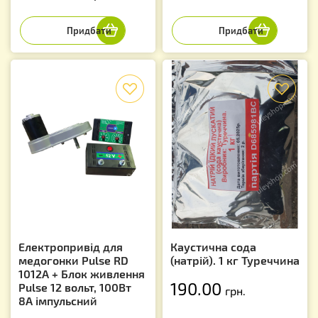
f
f
Електропривід для
Каустична сода
медогонки Pulse RD
(натрій). 1 кг Туреччина
1012A + Блок живлення
190.00
Pulse 12 вольт, 100Вт
грн.
8А імпульсний