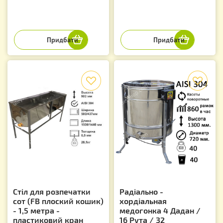
f
f
Стіл для розпечатки
Радіально -
сот (FB плоский кошик)
хордіальная
- 1,5 метра -
медогонка 4 Дадан /
пластиковий кран
16 Рута / 32