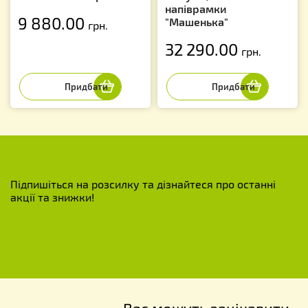
напіврамки
9 880.00
"Машенька"
грн.
32 290.00
грн.
Підпишіться на розсилку та дізнайтеся про останні
акції та знижки!
Вас можуть зацікавити