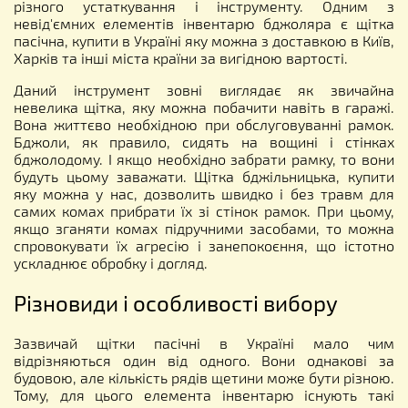
різного устаткування і інструменту. Одним з
невід'ємних елементів інвентарю бджоляра є щітка
пасічна, купити в Україні яку можна з доставкою в Київ,
Харків та інші міста країни за вигідною вартості.
Даний інструмент зовні виглядає як звичайна
невелика щітка, яку можна побачити навіть в гаражі.
Вона життєво необхідною при обслуговуванні рамок.
Бджоли, як правило, сидять на вощині і стінках
бджолодому. І якщо необхідно забрати рамку, то вони
будуть цьому заважати. Щітка бджільницька, купити
яку можна у нас, дозволить швидко і без травм для
самих комах прибрати їх зі стінок рамок. При цьому,
якщо зганяти комах підручними засобами, то можна
спровокувати їх агресію і занепокоєння, що істотно
ускладнює обробку і догляд.
Різновиди і особливості вибору
Зазвичай щітки пасічні в Україні мало чим
відрізняються один від одного. Вони однакові за
будовою, але кількість рядів щетини може бути різною.
Тому, для цього елемента інвентарю існують такі