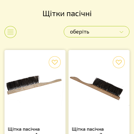
Щітки пасічні
оберіть
Показати категорії
f
f
Щітка пасічна
Щітка пасічна