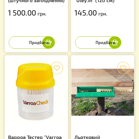
(штучного запліднення)
"Uley.in" (120 см)
1 500.00
145.00
грн.
грн.
f
f
Варроа Тестер "Varroa
Льотковий