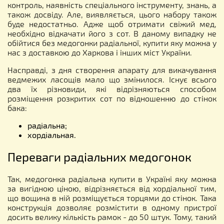
контроль, наявність спеціального інструменту, знань, а
також досвіду. Але, виявляється, цього набору також
буде недостатньо. Адже щоб отримати свіжий мед,
необхідно відкачати його з сот. В даному випадку не
обійтися без медогонки радіальної, купити яку можна у
нас з доставкою до Харкова і інших міст України.
Насправді, з дня створення апарату для викачування
ведмежих ласощів мало що змінилося. Існує всього
два їх різновиди, які відрізняються способом
розміщення розкритих сот по відношенню до стінок
бака:
радіальна;
хордіальная.
Переваги радіальних медогонок
Так, медогонка радіальна купити в Україні яку можна
за вигідною ціною, відрізняється від хордіальної тим,
що вощина в ній розміщується торцями до стінок. Така
конструкція дозволяє розмістити в одному пристрої
досить велику кількість рамок - до 50 штук. Тому, такий