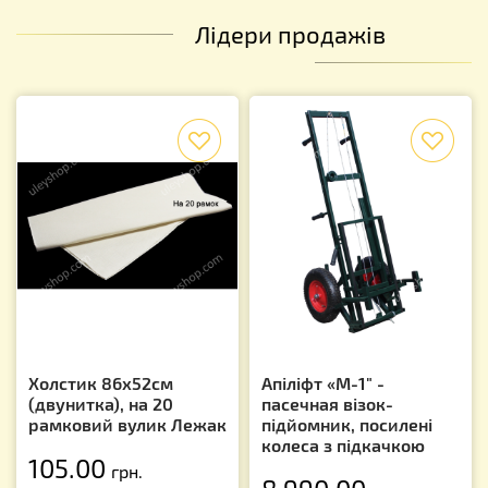
Лідери продажів
f
f
Холстик 86х52см
Апіліфт «М-1" -
(двунитка), на 20
пасечная візок-
рамковий вулик Лежак
підйомник, посилені
колеса з підкачкою
105.00
грн.