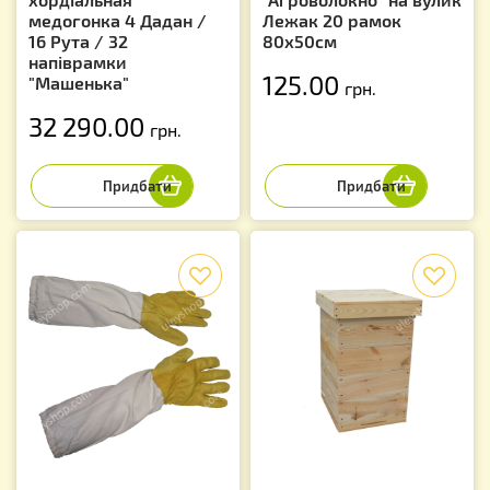
медогонка 4 Дадан /
Лежак 20 рамок
16 Рута / 32
80х50см
напіврамки
125.00
"Машенька"
грн.
32 290.00
грн.
f
f