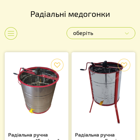
Радіальні медогонки
оберіть
Показати категорії
f
f
Радіальна ручна
Радіальна ручна