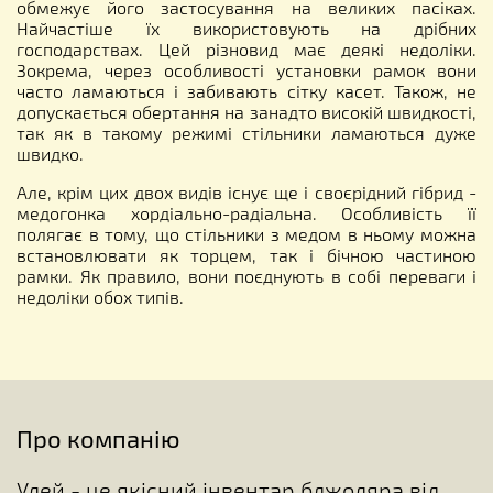
обмежує його застосування на великих пасіках.
Найчастіше їх використовують на дрібних
господарствах. Цей різновид має деякі недоліки.
Зокрема, через особливості установки рамок вони
часто ламаються і забивають сітку касет. Також, не
допускається обертання на занадто високій швидкості,
так як в такому режимі стільники ламаються дуже
швидко.
Але, крім цих двох видів існує ще і своєрідний гібрид -
медогонка хордіально-радіальна. Особливість її
полягає в тому, що стільники з медом в ньому можна
встановлювати як торцем, так і бічною частиною
рамки. Як правило, вони поєднують в собі переваги і
недоліки обох типів.
Про компанію
Улей - це якісний інвентар бджоляра від