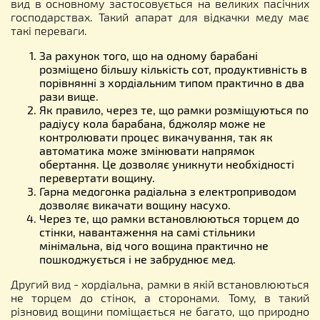
вид в основному застосовується на великих пасічних
господарствах. Такий апарат для відкачки меду має
такі переваги.
За рахунок того, що на одному барабані
розміщено більшу кількість сот, продуктивність в
порівнянні з хордіальним типом практично в два
рази вище.
Як правило, через те, що рамки розміщуються по
радіусу кола барабана, бджоляр може не
контролювати процес викачування, так як
автоматика може змінювати напрямок
обертання. Це дозволяє уникнути необхідності
перевертати вощину.
Гарна медогонка радіальна з електроприводом
дозволяє викачати вощину насухо.
Через те, що рамки встановлюються торцем до
стінки, навантаження на самі стільники
мінімальна, від чого вощина практично не
пошкоджується і не забруднює мед.
Другий вид - хордіальна, рамки в якій встановлюються
не торцем до стінок, а сторонами. Тому, в такий
різновид вощини поміщається не багато, що природно