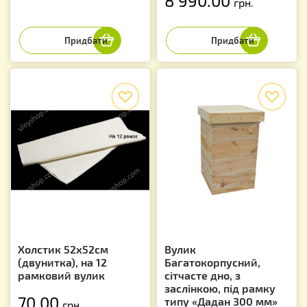
8 990.00
грн.
f
f
Холстик 52х52см
Вулик
(двунитка), на 12
Багатокорпусний,
рамковий вулик
сітчасте дно, з
заслінкою, під рамку
70.00
типу «Дадан 300 мм»
грн.