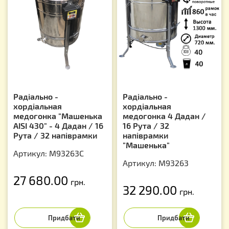
Радіально -
Радіально -
хордіальная
хордіальная
медогонка "Машенька
медогонка 4 Дадан /
AISI 430" - 4 Дадан / 16
16 Рута / 32
Рута / 32 напіврамки
напіврамки
"Машенька"
Артикул: M93263C
Артикул: М93263
27 680.00
грн.
32 290.00
грн.