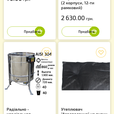
(2 корпуси, 12-ти
рамковий)
2 630.00
грн.
f
f
Радіально -
Утеплювач
хордіальная
"Агроволокно" на вулик