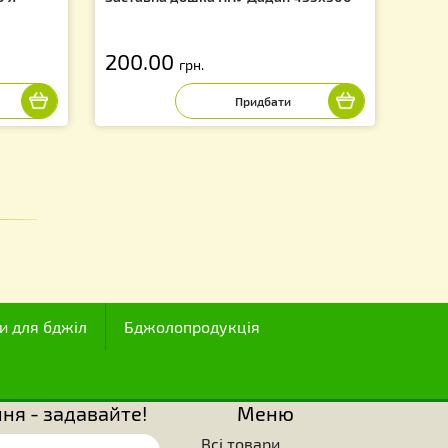
е для меду 20 л
Заставна дошка ППУ Дадан 4
200.00
грн.