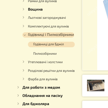
Вулики
Рамки для вуликів
Вощина
Льоткові загороджувачі
Комплектуючі для вуликів
Годівниці і Пилкозбірники
Годівниці для Бджіл
Пилкозбірники
Утеплювачі і холстики
Розділові решітки для вуликів
Фарба для вуликів