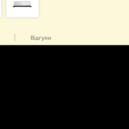
Висота - 1
гляд
Відгуки