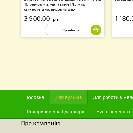
Вулик ППС, 1 корпус "Дадан 300 мм" на
На
10 рамок + 2 магазини 145 мм,
сітчасте дно, високий дах
3 900.00
1
грн.