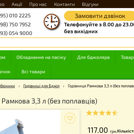
Відео
Акції
Про нас
Контакти
Відгуки
+38 (095) 010 2225
Замовити д
+38 (098) 750 7952
Телефонуйте з 8.
без вихідних
+38 (093) 054 9000
 з медом
Обладнання на пасіку
Для бджоляр
ння свічок
Всі товари
і Пилкозбірники
›
Годівниці для Бджіл
›
Годівниця Рамкова 3,3
ниця Рамкова 3,3 л (без поплавців)
f