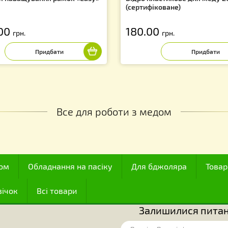
бір для наващування рамок «Easy»
Відро пластиков
(сертифіковане)
 180.00
180.00
грн.
грн.