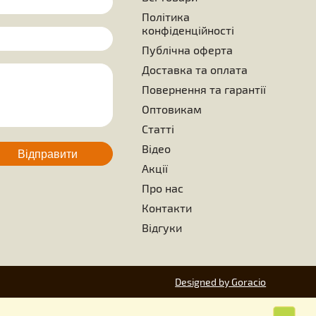
а
Товари для бджіл
Бджолопродукція
ся питання - задавайте!
Меню
Всі товари
Політика
конфіденційно
Публічна офер