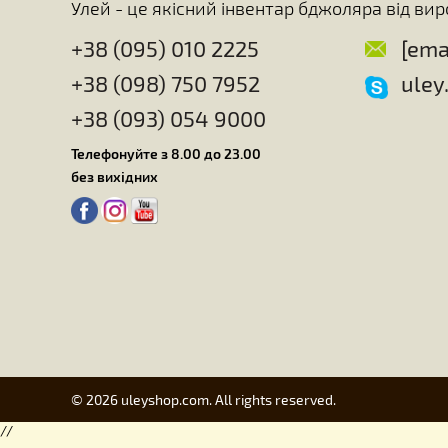
Головна
Для вуликів
Для роботи
Подарунки для бджолярів
Виготовле
Про компанію
Улей - це якісний інвентар бджоляра в
+38 (095) 010 2225
+38 (098) 750 7952