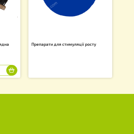
f
атуральна 2 рядна
Препарати для стимуляції рос