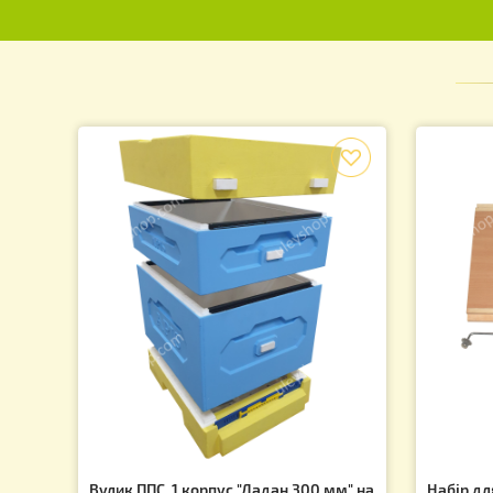
Підпишіться на розсилку та дізнайтеся про останн
f