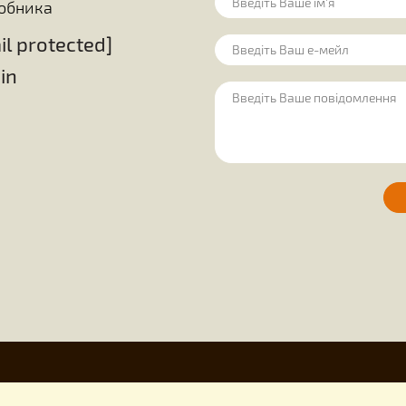
Все для роботи з медом
 з медом
Обладнання на пасіку
Для бджоляр
ння свічок
Всі товари
Залишили
ід виробника
[email protected]
uley.in