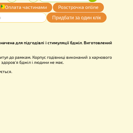
0
Придбати
Кількість:
грн.
-
+
одати
Оплата частинами
Розстрочка onl
мої бажання
418
дівниця призначена для підгодівлі і стимуляції бджіл. Виг
о пластику.
ставиться впритул до рамкам. Корпус годівниці виконаний з
небезпеки для здоров'я бджіл і людини не має.
ься, дезінфікується.
розміри:
470 мм
5 мм