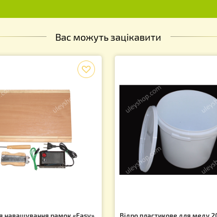
і акції та знижки!
Вас можуть зацікавити
f