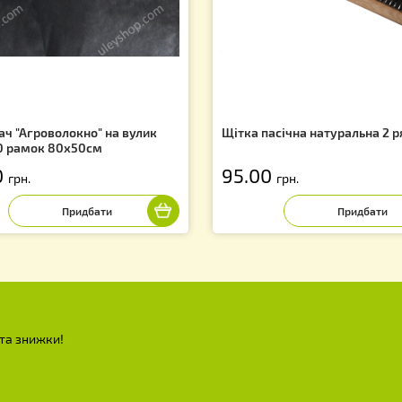
f
еплювач "Агроволокно" на вулик
Щітка пасічна н
ежак 20 рамок 80х50см
25.00
95.00
грн.
грн.