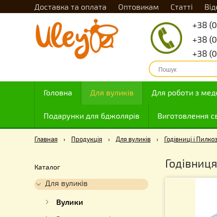
Доставка та оплата
Оптовикам
Статті
Головна
Для вуликів
Для роботи
Подарунки для бджолярів
Виготовле
Главная
›
Продукція
›
Для вуликів
›
Годівниці 
Годів
Каталог
Для вуликів