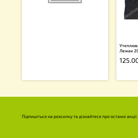
Ут
Л
1