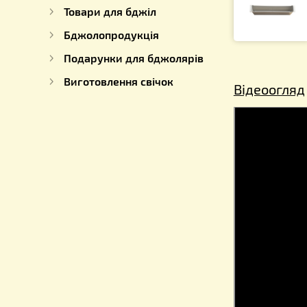
Для роботи з медом
Обладнання на пасіку
Для бджоляра
Товари для бджіл
Бджолопродукція
Подарунки для бджолярів
Виготовлення свічок
Відеоо