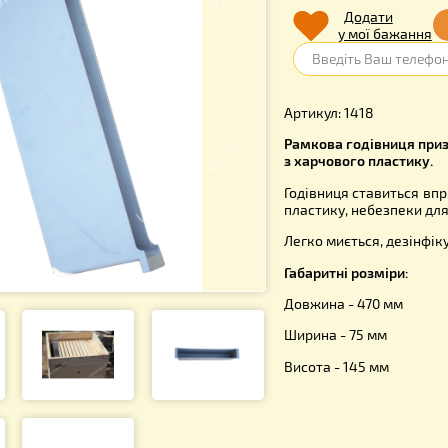
117.0
Д
у 
Артикул: 1
Рамкова го
з харчовог
Годівниця 
пластику, 
Легко миєт
Габаритні 
Довжина - 
Ширина - 7