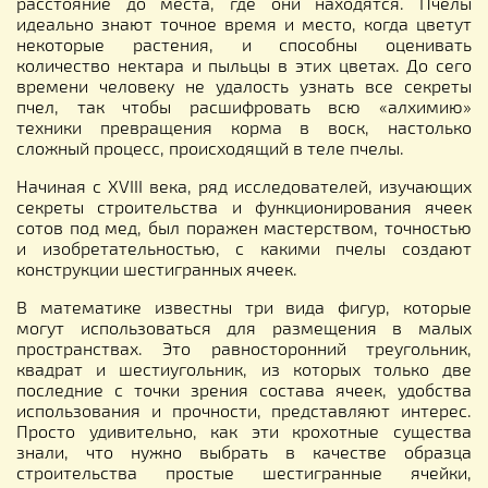
расстояние до места, где они находятся. Пчелы
идеально знают точное время и место, когда цветут
некоторые растения, и способны оценивать
количество нектара и пыльцы в этих цветах. До сего
времени человеку не удалость узнать все секреты
пчел, так чтобы расшифровать всю «алхимию»
техники превращения корма в воск, настолько
сложный процесс, происходящий в теле пчелы.
Начиная с XVIII века, ряд исследователей, изучающих
секреты строительства и функционирования ячеек
сотов под мед, был поражен мастерством, точностью
и изобретательностью, с какими пчелы создают
конструкции шестигранных ячеек.
В математике известны три вида фигур, которые
могут использоваться для размещения в малых
пространствах. Это равносторонний треугольник,
квадрат и шестиугольник, из которых только две
последние с точки зрения состава ячеек, удобства
использования и прочности, представляют интерес.
Просто удивительно, как эти крохотные существа
знали, что нужно выбрать в качестве образца
строительства простые шестигранные ячейки,