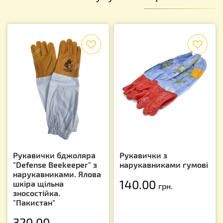
f
f
Рукавички бджоляра
Рукавички з
"Defense Beekeeper" з
нарукавниками гумові
нарукавниками. Ялова
140.00
шкіра щільна
грн.
зносостійка.
"Пакистан"
320.00