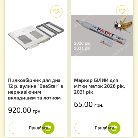
f
f
Пилкозбірник для дна
Маркер БІЛИЙ для
12 р. вулика "BeeStar" з
мітки маток 2026 рік,
нержавіючим
2031 рік
вкладишем та лотком
65.00
грн.
920.00
грн.