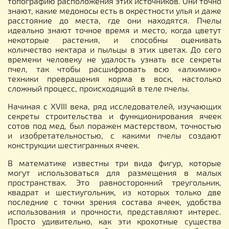
топографию расположения этих источников. Они точно
знают, какие медоносы есть в окрестности улья и даже
расстояние до места, где они находятся. Пчелы
идеально знают точное время и место, когда цветут
некоторые растения, и способны оценивать
количество нектара и пыльцы в этих цветах. До сего
времени человеку не удалость узнать все секреты
пчел, так чтобы расшифровать всю «алхимию»
техники превращения корма в воск, настолько
сложный процесс, происходящий в теле пчелы.
Начиная с XVIII века, ряд исследователей, изучающих
секреты строительства и функционирования ячеек
сотов под мед, был поражен мастерством, точностью
и изобретательностью, с какими пчелы создают
конструкции шестигранных ячеек.
В математике известны три вида фигур, которые
могут использоваться для размещения в малых
пространствах. Это равносторонний треугольник,
квадрат и шестиугольник, из которых только две
последние с точки зрения состава ячеек, удобства
использования и прочности, представляют интерес.
Просто удивительно, как эти крохотные существа