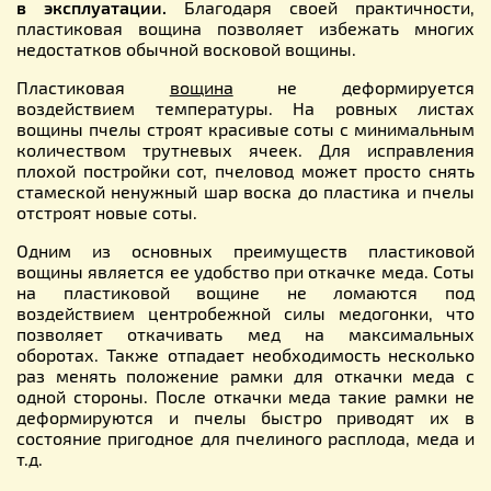
в эксплуатации.
Благодаря своей практичности,
пластиковая вощина позволяет избежать многих
недостатков обычной восковой вощины.
Пластиковая
вощина
не деформируется
воздействием температуры. На ровных листах
вощины пчелы строят красивые соты с минимальным
количеством трутневых ячеек. Для исправления
плохой постройки сот, пчеловод может просто снять
стамеской ненужный шар воска до пластика и пчелы
отстроят новые соты.
Одним из основных преимуществ пластиковой
вощины является ее удобство при откачке меда. Соты
на пластиковой вощине не ломаются под
воздействием центробежной силы медогонки, что
позволяет откачивать мед на максимальных
оборотах. Также отпадает необходимость несколько
раз менять положение рамки для откачки меда с
одной стороны. После откачки меда такие рамки не
деформируются и пчелы быстро приводят их в
состояние пригодное для пчелиного расплода, меда и
т.д.