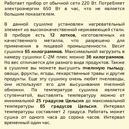
Работает прибор от обычной сети 220 Вт. Потребляет
электроэнергии 650 Вт в час, что не является
большим показателем.
В данной сушилке установлен нагревательный
элемент из высококачественной нержавеющей стали.
В приборе есть
12 лотков,
изготовленных из
качественного металла, что разрешено для
применения в пищевой промышленности. Весит
сушилка
65 килограммов.
Максимальной загрузить в
камеру сушилки С-2М плюс можно
36 килограммов
.
Но вес отличается для разного вида продуктов. Также
в сушилке вы можете высушить
пчелиную пыльцу
,
овощи, фрукты, ягоды, лекарственные травы и другие
продукты. Еще эту сушилку очень любят пчеловоды,
они используют его для высушивания пчелиной
обножки. По температуре сушилка является
ступенчатой, выставлять температуру можно от
минимальной
25 градусов Цельсия
до максимальной
температуры
65 градусов Цельсия
. Интервал
температуры составляет 2 градуса. Работать может
сушка от одного часа до сорока часов. Интервал
временный один час.