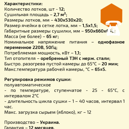
Характеристики:
Количество лотков, шт -
12;
Сушильная площадь –
2,7 м²;
Размеры лотков, мм –
430x530x20;
Размер ячейки в сетке лотка, мм –
1,5х1,5;
Габаритные размеры сушилки, мм –
950x660x650;
Масса (не более) –
65 кг;
Номинальное напряжение питания –
однофазное
переменное 220В, 50Гц;
Потребляемая мощность, кВт –
1,1;
Тип отопителя –
оребренный ТЭН с нерж. стали;
Быстро. разогрева пустой камеры до 65°С –
20 мин;
Макс.температура рабочей камеры, °С
– 65±5.
Регулировка режимов сушки:
полуавтоматическое
- по температуре, ступенчатое - 25 - 65°С, с
интервалом 2°С
- длительность цикла сушки – 1 – 40 часов, интервал 1
час.
Макс. загрузка сырьем (яблоко), кг – 12
Производство –
Украина.
Гарантия –
12 месяцев.