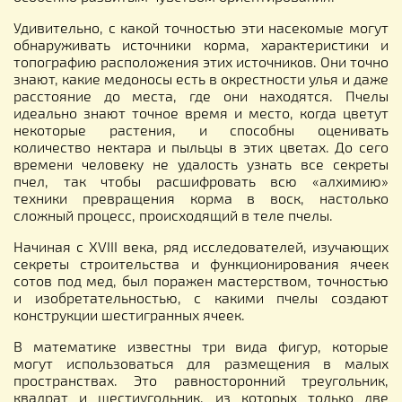
Удивительно, с какой точностью эти насекомые могут
обнаруживать источники корма, характеристики и
топографию расположения этих источников. Они точно
знают, какие медоносы есть в окрестности улья и даже
расстояние до места, где они находятся. Пчелы
идеально знают точное время и место, когда цветут
некоторые растения, и способны оценивать
количество нектара и пыльцы в этих цветах. До сего
времени человеку не удалость узнать все секреты
пчел, так чтобы расшифровать всю «алхимию»
техники превращения корма в воск, настолько
сложный процесс, происходящий в теле пчелы.
Начиная с XVIII века, ряд исследователей, изучающих
секреты строительства и функционирования ячеек
сотов под мед, был поражен мастерством, точностью
и изобретательностью, с какими пчелы создают
конструкции шестигранных ячеек.
В математике известны три вида фигур, которые
могут использоваться для размещения в малых
пространствах. Это равносторонний треугольник,
квадрат и шестиугольник, из которых только две