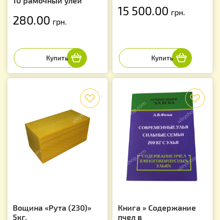
10 рамочный улей
15 500.00
грн.
280.00
грн.
f
f
Вощина «Рута (230)»
Книга » Содержание
5кг.
пчел в