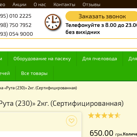
Видео
Акции
О нас
Контакты
Отзывы
+38 (095) 010 2225
Заказать 
+38 (098) 750 7952
Телефонуйте з 8.
без вихідних
+38 (093) 054 9000
 медом
Оборудование на пасеку
Для пчелов
ие свечей
Все товары
Вощина «Рута (230)» 2кг. (Сертифицированная)
а «Рута (230)» 2кг. (Сертифицирован
f