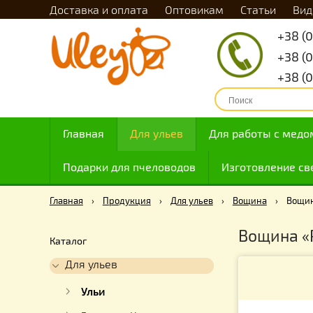
Доставка и оплата
Оптовикам
Статьи
Главная
Для ульев
Для работы с
Подарки для пчеловодов
Изготовлен
Главная
›
Продукция
›
Для ульев
›
Вощина
›
Вощин
Каталог
Для ульев