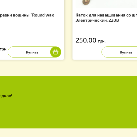
f
ж для резки вощины "Round waх
Каток для нава
ife"
Электрический.
250.00
грн.