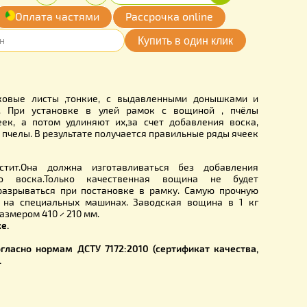
00
Купить
Количество:
грн.
-
+
обавить
Оплата частями
Рассрочка online
мои желания
0002TA
Рута»
—восковые листы ,тонкие, с выдавленными дон
ячеек сотов. При установке в улей рамок с вощиной
т начала ячеек, а потом удлиняют их,за счет добавлен
деляют сами пчелы. В результате получается правильные р
рон.
вощина
блестит.Она должна изготавливаться без до
 ,из чистого воска.Только качественная вощина 
ваться или разрываться при постановке в рамку. Саму
готавливают на специальных машинах. Заводская вощин
4-15 листов размером 410 × 210 мм.
по 2 кг в пачке.