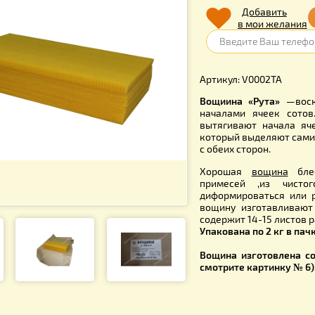
650.
Д
в 
Артикул: V
Вощиина «
началами 
вытягиваю
который вы
с обеих сто
Хорошая
примесей
диформиро
вощину из
содержит 1
Упакована 