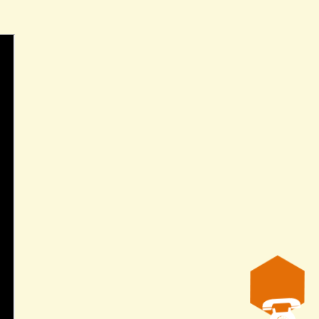
готовлена согласно нормам ДСТУ 7172:2010 (сертификат 
артинку № 6).