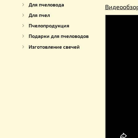
Краска для ульев
Для работы с медом
Оборудование на пасеку
Для пчеловода
Видео
Для пчел
Пчелопродукция
Подарки для пчеловодов
Изготовление свечей