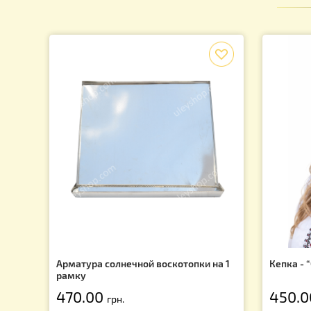
7
Подпишись на рассылку и узнай о последних акция
f