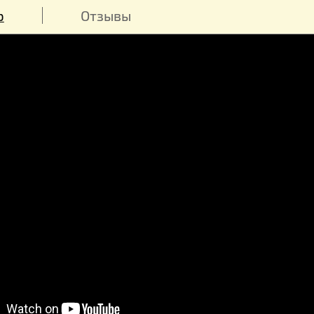
Вощина из
смотрите к
обзор
Отзывы