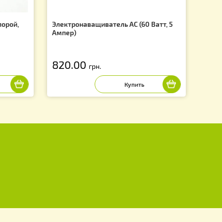
f
щивания со шпорой,
Электронаващиватель AC (60 Ва
 220В
Ампер)
820.00
грн.