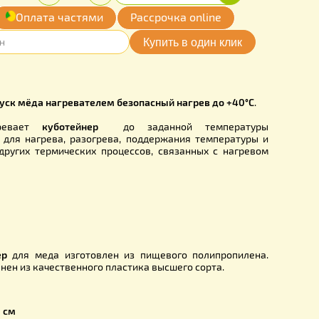
00
Купить
Количество:
грн.
-
+
обавить
Оплата частями
Рассрочка online
мои желания
DM0002AT
изатор, роспуск мёда нагревателем безопасный нагрев до
изатор
прогревает
куботейнер
до заданной темп
применяются для нагрева, разогрева, поддержания темп
жидкостей и других термических процессов, связанных с
 ёмкости.
до +40С
20 В
55 Вт
бак кубтейнер
для меда изготовлен из пищевого полипр