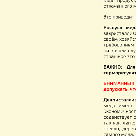
Перед 
количес
Декрис
дальней
Мед пр
откачен
Это при
Роспус
закрист
своём х
требова
ни в ко
страшно
ВАЖНО:
терморе