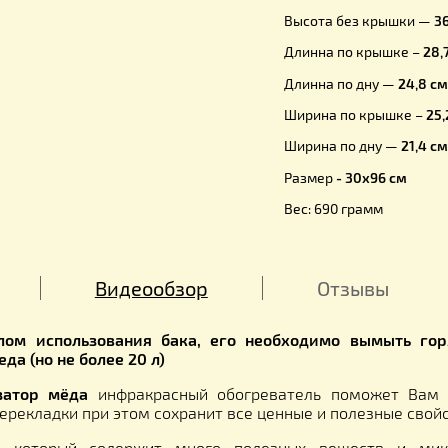
Полимерный
Размеры б
Высота с 
Высота бе
Длинна по
Длинна по
Ширина по
Ширина по
Размер
-
3
Вес: 690 г
ние
Видеообзор
Отз