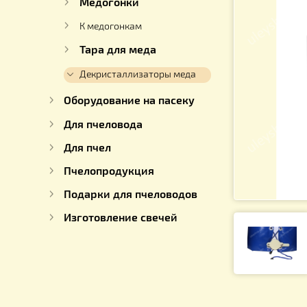
Для работы с медом
Медогонки
К медогонкам
Тара для меда
Декристаллизаторы меда
Оборудование на пасеку
Для пчеловода
Для пчел
Пчелопродукция
Подарки для пчеловодов
Изготовление свечей