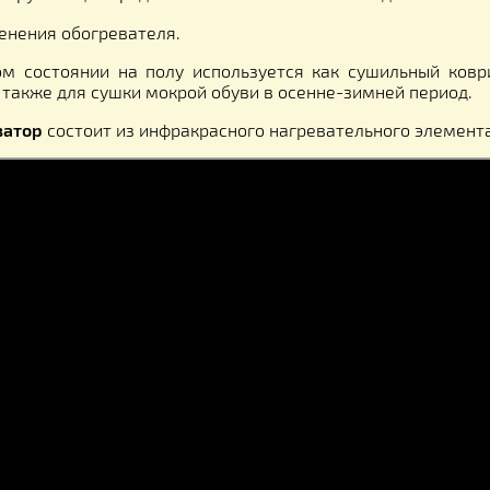
ИЕ!!! Строго запрещено! закреплять стенки дек
ть, чтобы декристаллизатор грел сам себя!!!
таллизация меда
происходит в равномерном и безо
меет сплошную греющую поверхность, а значит 
чность в работе так, как тепловой поток направ
вует сохранению всех полезных и вкусовых свойств
 легко монтируются на емкость любой геометриче
 дерево. Время разогрева зависит от материала, 
меда, окружающей среды и может колебаться от 10 д
 применения обогревателя.
женном состоянии на полу используется как сушил
трав. А также для сушки мокрой обуви в осенне-зимн
таллизатор
состоит из инфракрасного нагревательно