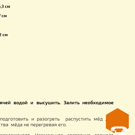
 кран выполнен из качественного пластика высшего сорта
ака:
крышкой –
36,8 см
з крышки —
36,3 см
 крышке –
28,7 см
 дну —
24,8 см
 крышке –
25,2 см
 дну —
21,4 см
0х96 см
рамм
ывы