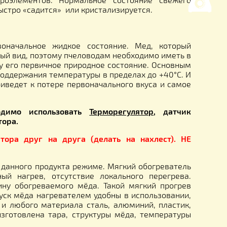
вымыть горячей водой и высушить. Залить необ
ожет Вам подготовить и разогреть распустить 
езные свойства мёда не перегревая его.
ств и микроэлементов. Нормальное состояние 
ёд, очень быстро «садится» или кристализируется.
мед в первоначальное жидкое состояние. Мед, 
т свой товарный вид, поэтому пчеловодам необходимо
ащается меду его первичное природное состояние. 
ходимость поддержания температуры в пределах до 
ция) меда приведет к потере первоначального вкуса
уры необходимо использовать
Терморегулятор
,
ристаллизатора.