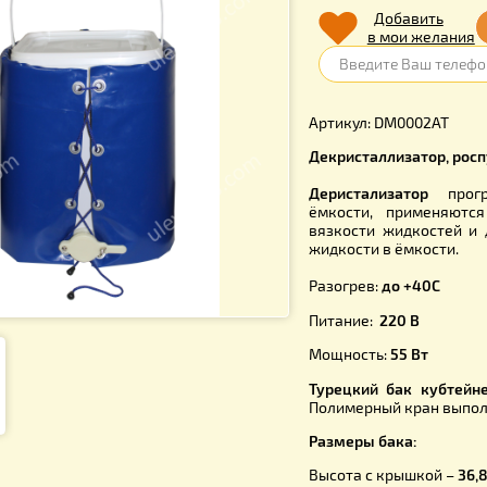
930.
Д
в 
Артикул: 
Декристалл
Деристал
ёмкости, 
вязкости 
жидкости в
Разогрев:
Питание:
2
Мощность:
Турецкий 