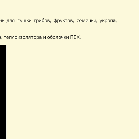
ристаллизатора друг на друга (делать на нахл
пасном для данного продукта режиме. Мягкий обог
равномерный нагрев, отсутствие локального пер
лен в середину обогреваемого мёда. Такой мягкий
 меда. Роспуск мёда нагревателем удобны в исполь
ской формы и любого материала сталь, алюминий, 
из которой изготовлена тара, структуры мёда, тем
о 24 часов.
ьный коврик для сушки грибов, фруктов, семечки,
ей период.
го элемента, теплоизолятора и оболочки ПВХ.