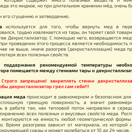
началом использования бака, его необходимо 
тво меда (но не более 20 л)
таллизатор мёда
инфракрасный обогреватель пом
шей перекладки при этом сохранит все ценные и пол
одукт, который содержит много полезных веще
ного меда это жидкое, но при длительном хранении м
водит к его сгущению и затвердению.
к меда
используется для того, чтобы вернуть 
аллизовался, трудно извлекается из тары, он теряе
озяйстве Декристализатор. С помощью него, возвр
нием при проведении этого процесса является необ
ем случае не выше, иначе разогрев (декристаллиза
е это потеря всех полезных свойств.
 Для поддержания рекомендуемой температ
гулятора помещается между стенками тары и дек