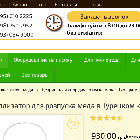
Видео
Акции
О нас
Контакты
Отзывы
+38 (095) 010 2225
Заказать 
+38 (098) 750 7952
Телефонуйте з 8.
без вихідних
+38 (093) 054 9000
 медом
Оборудование на пасеку
Для пчелов
ие свечей
Все товары
екристаллизаторы меда
›
Декристаллизатор для розпуска мед
сталлизатор для розпуска меда в Ту
f