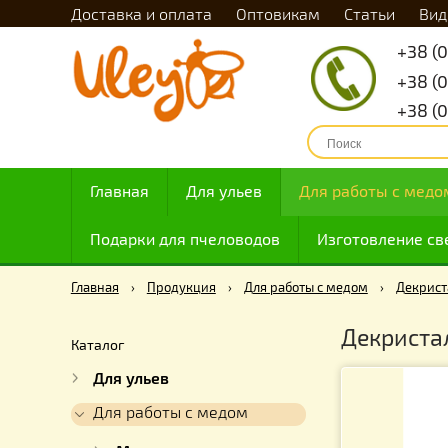
Доставка и оплата
Оптовикам
Статьи
Главная
Для ульев
Для работы с
Подарки для пчеловодов
Изготовлен
Главная
›
Продукция
›
Для работы с медом
›
Д
Декри
Каталог
Для ульев