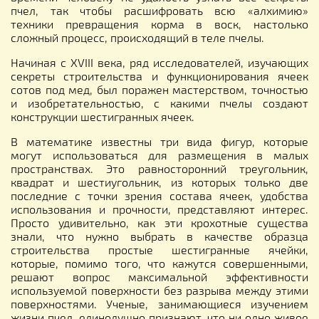
пчел, так чтобы расшифровать всю «алхимию»
техники превращения корма в воск, настолько
сложный процесс, происходящий в теле пчелы.
Начиная с XVIII века, ряд исследователей, изучающих
секреты строительства и функционирования ячеек
сотов под мед, был поражен мастерством, точностью
и изобретательностью, с какими пчелы создают
конструкции шестигранных ячеек.
В математике известны три вида фигур, которые
могут использоваться для размещения в малых
пространствах. Это равносторонний треугольник,
квадрат и шестиугольник, из которых только две
последние с точки зрения состава ячеек, удобства
использования и прочности, представляют интерес.
Просто удивительно, как эти крохотные существа
знали, что нужно выбрать в качестве образца
строительства простые шестигранные ячейки,
которые, помимо того, что кажутся совершенными,
решают вопрос максимальной эффективности
используемой поверхности без разрыва между этими
поверхностями. Ученые, занимающиеся изучением
жизни пчел, единодушно признают, что ни одно живое