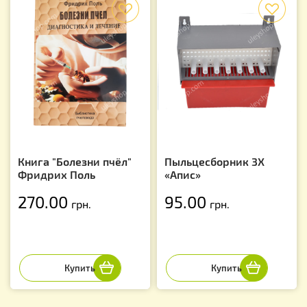
f
f
Книга "Болезни пчёл"
Пыльцесборник 3Х
Фридрих Поль
«Апис»
270.00
95.00
грн.
грн.