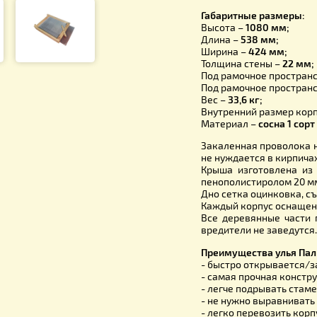
Дно, 
Корпу
Крыш
крышу
Габаритны
Высота –
1
Длина –
53
Ширина –
Толщина с
Под рамочн
Под рамоч
Вес –
33,6 
Внутренний
Материал 
Закаленна
не нуждает
Крыша изг
пенополист
Дно сетка 
Каждый ко
Все дерев