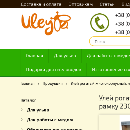
Доставка и оплата
Оптовикам
Статьи
Главная
Для ульев
Для работы с
Подарки для пчеловодов
Изготовлен
Главная
›
Продукция
›
Улей рогатый многокорпу
Улей 
Каталог
рамку
Для ульев