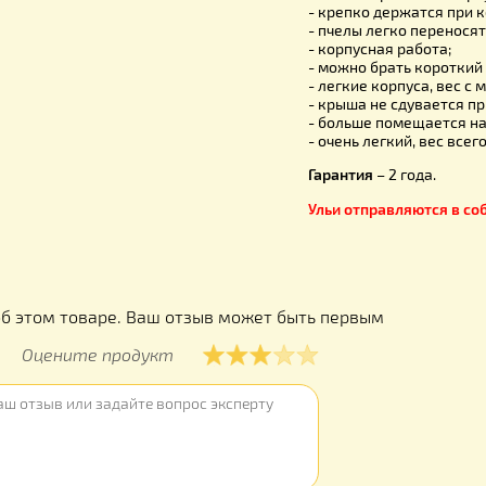
вредители 
Преимущес
- быстро о
- самая пр
- легче по
- не нужно
- легко пе
- крепко д
- пчелы ле
- корпусна
- можно бр
- легкие ко
- крыша не
- больше п
- очень лег
Гарантия
– 
Ульи отпра
ы