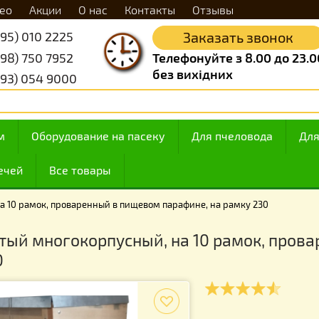
Видео
Акции
О нас
Контакты
Отзывы
+38 (095) 010 2225
Заказать 
+38 (098) 750 7952
Телефонуйте з 8.
без вихідних
+38 (093) 054 9000
 медом
Оборудование на пасеку
Для пчелов
ие свечей
Все товары
сный, на 10 рамок, проваренный в пищевом парафине, на рамку 
рогатый многокорпусный, на 10 рамо
 230