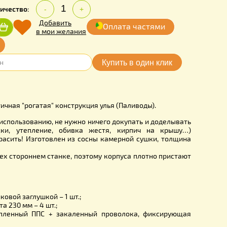
.00
Количество:
грн.
-
+
Добавить
Оплата частя
Купить
в мои желания
очка online
0006
жная и практичная "рогатая" конструкция улья (Паливоды).
стью готов к использованию, не нужно ничего докупать и д
рилетные доски, утепление, обивка жестя, кирпич на
о только покрасить! Изготовлен из сосны камерной сушки
мм.
тся на четырех стороннем станке, поэтому корпуса плотно
у.
ция: