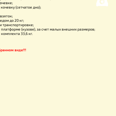
не заведутся.
тва улья Паливоды "Рогатый улей"
ткрывается/закрывается леток при кочевке или изоляции;
очная конструкция (лучше держащие размеры);
дрывать стамеской (между рогами, не повреждающими корпу
 выравнивать при постановке (сами становятся на место чере
ревозить корпуса, можно целыми стопками;
ержатся при кочевке;
гко переносят кочевку (сетчатое дно);
я работа;
ать короткий взяток;
рпуса, вес с медом до 20 кг;
 сдувается при транспортировке;
омещается на платформе (кузове), за счет малых внешних р
кий, вес всего комплекта 33,6 кг.
2 года.
вляются в собранном виде!!!