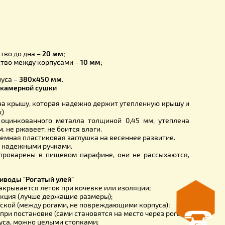
сетка с пластиковой заглушкой – 1 шт.;
с на рамку Рута 230 мм – 4 шт.;
а, жесть утепленный ППС + закаленный проволока, фик
 – 1 шт.
е размеры:
080 мм;
8 мм;
424 мм;
тены –
22 мм;
ое пространство до дна –
20 мм;
ное пространство между корпусами –
10 мм;
кг;
 размер корпуса –
380х450 мм.
–
сосна 1 сорт камерной сушки
я проволока на крышу, которая надежно держит утепленну
ся в кирпичах)
отовлена из оцинкованного металла толщиной 0,45 мм,
иролом 20 мм. не ржавеет, не боится влаги.
оцинковка, съемная пластиковая заглушка на весеннее разв
рпус оснащен надежными ручками.
янные части проварены в пищевом парафине, они не рас