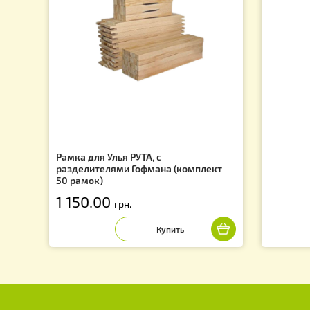
Вощина «Рута (230)» 2кг.
Во
(Сертифицированная)
650.00
2
грн.
f