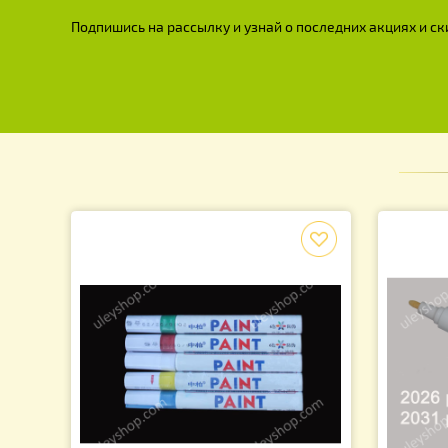
Рамка для Улья РУТА, с
разделителями Гофмана (комплект
50 рамок)
1 150.00
грн.
Подпишись на рассылку и узнай о последних акция