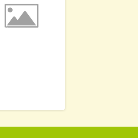
щина Пластиковая «Рута» 1 лист
Комбинезон пче
+ Перчатки с н
КОЖАНЫЕ -КОМ
8.00
1 995.00
грн.
грн