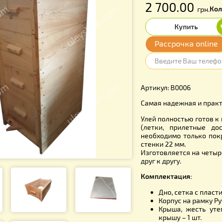
f
2 700
Расср
Артикул: В
Самая наде
Улей полно
(летки, п
необходим
стенки 22 
Изготовляе
друг к друг
Комплекта