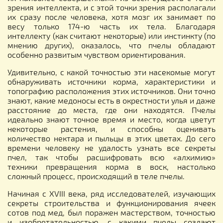
зрения интеллекта, и с этой точки зрения располагали
их сразу после человека, хотя мозг их занимает по
весу только 174-ю часть их тела. Благодаря
интеллекту (как считают некоторые) или инстинкту (по
мнению других), оказалось, что пчелы обладают
особенно развитым чувством ориентирования.
Удивительно, с какой точностью эти насекомые могут
обнаруживать источники корма, характеристики и
топографию расположения этих источников. Они точно
знают, какие медоносы есть в окрестности улья и даже
расстояние до места, где они находятся. Пчелы
идеально знают точное время и место, когда цветут
некоторые растения, и способны оценивать
количество нектара и пыльцы в этих цветах. До сего
времени человеку не удалость узнать все секреты
пчел, так чтобы расшифровать всю «алхимию»
техники превращения корма в воск, настолько
сложный процесс, происходящий в теле пчелы.
Начиная с XVIII века, ряд исследователей, изучающих
секреты строительства и функционирования ячеек
сотов под мед, был поражен мастерством, точностью
и изобретательностью, с какими пчелы создают