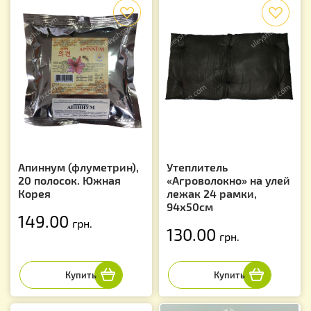
f
f
Апиннум (флуметрин),
Утеплитель
20 полосок. Южная
«Агроволокно» на улей
Корея
лежак 24 рамки,
94х50см
149.00
грн.
130.00
грн.