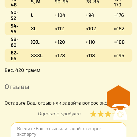
S, M
90-96
78-86
48
170
50-
L
≈104
≈94
≈176
52
54-
XL
≈112
≈102
≈182
56
58-
XXL
≈120
≈110
≈188
60
62-
XXXL
≈128
≈118
≈196
66
Вес: 420 грамм
Отзывы
Оставьте Ваш отзыв или задайте вопрос эксперту
Оцените продукт