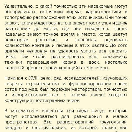
Удивительно, с какой точностью эти насекомые могут
обнаруживать источники корма, характеристики и
топографию расположения этих источников. Они точно
знают, какие медоносы есть в окрестности улья и даже
расстояние до места, где они находятся. Пчелы
идеально знают точное время и место, когда цветут
некоторые растения, и способны оценивать
количество нектара и пыльцы в этих цветах. До сего
времени человеку не удалость узнать все секреты
пчел, так чтобы расшифровать всю «алхимию»
техники превращения корма в воск, настолько
сложный процесс, происходящий в теле пчелы.
Начиная с XVIII века, ряд исследователей, изучающих
секреты строительства и функционирования ячеек
сотов под мед, был поражен мастерством, точностью
и изобретательностью, с какими пчелы создают
конструкции шестигранных ячеек.
В математике известны три вида фигур, которые
могут использоваться для размещения в малых
пространствах. Это равносторонний треугольник,
квадрат и шестиугольник, из которых только две