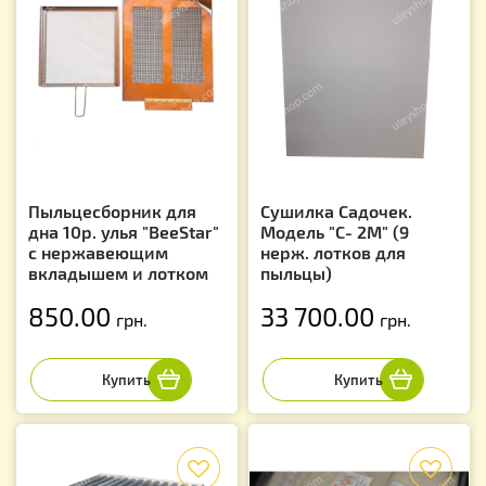
Пыльцесборник для
Сушилка Садочек.
дна 10р. улья "BeeStar"
Модель "С- 2M" (9
с нержавеющим
нерж. лотков для
вкладышем и лотком
пыльцы)
850.00
33 700.00
грн.
грн.
f
f