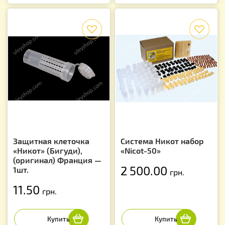
f
f
Защитная клеточка
Система Никот набор
«Никот» (Бигуди),
«Nicot-50»
(оригинал) Франция —
2 500.00
1шт.
грн.
11.50
грн.