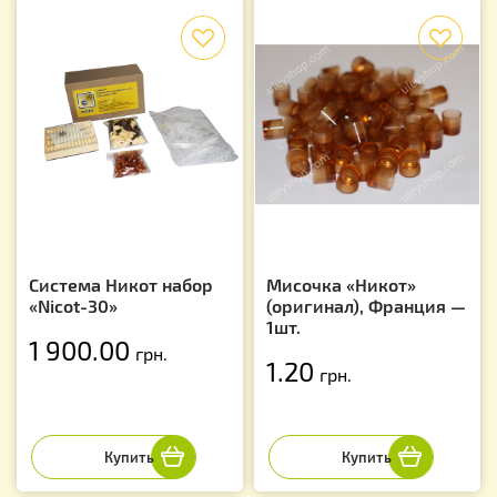
f
f
Система Никот набор
Мисочка «Никот»
«Nicot-30»
(оригинал), Франция —
1шт.
1 900.00
грн.
1.20
грн.