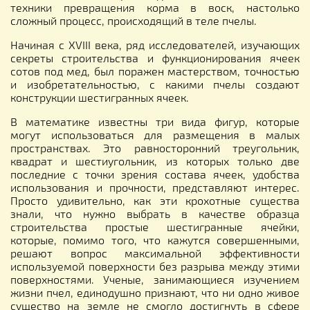
техники превращения корма в воск, настолько
сложный процесс, происходящий в теле пчелы.
Начиная с XVIII века, ряд исследователей, изучающих
секреты строительства и функционирования ячеек
сотов под мед, был поражен мастерством, точностью
и изобретательностью, с какими пчелы создают
конструкции шестигранных ячеек.
В математике известны три вида фигур, которые
могут использоваться для размещения в малых
пространствах. Это равносторонний треугольник,
квадрат и шестиугольник, из которых только две
последние с точки зрения состава ячеек, удобства
использования и прочности, представляют интерес.
Просто удивительно, как эти крохотные существа
знали, что нужно выбрать в качестве образца
строительства простые шестигранные ячейки,
которые, помимо того, что кажутся совершенными,
решают вопрос максимальной эффективности
используемой поверхности без разрыва между этими
поверхностями. Ученые, занимающиеся изучением
жизни пчел, единодушно признают, что ни одно живое
существо на земле не смогло достигнуть в сфере