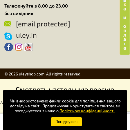
Телефонуйте з 8.00 до 23.00
без вихідних
[email protected]
uley.in
© 2026 uleyshop.com. All rights reserved.
Смотреть настольную версию
Ми використовуємо файли cookie для поліпшення вашого
//
досвіду на сайті. Продовжуючи користуватися сайтом, ви
погоджуєтеся з нашою
Політикою конфіденційності
.
Купуй зручніше в додатку!
Погоджуюся
×
Завантажити
Google Play