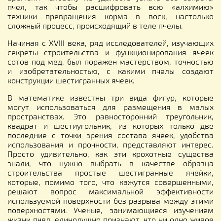
пчел, так чтобы расшифровать всю «алхимию»
техники превращения корма в воск, настолько
сложный процесс, происходящий в теле пчелы.
Начиная с XVIII века, ряд исследователей, изучающих
секреты строительства и функционирования ячеек
сотов под мед, был поражен мастерством, точностью
и изобретательностью, с какими пчелы создают
конструкции шестигранных ячеек.
В математике известны три вида фигур, которые
могут использоваться для размещения в малых
пространствах. Это равносторонний треугольник,
квадрат и шестиугольник, из которых только две
последние с точки зрения состава ячеек, удобства
использования и прочности, представляют интерес.
Просто удивительно, как эти крохотные существа
знали, что нужно выбрать в качестве образца
строительства простые шестигранные ячейки,
которые, помимо того, что кажутся совершенными,
решают вопрос максимальной эффективности
используемой поверхности без разрыва между этими
поверхностями. Ученые, занимающиеся изучением
жизни пчел, единодушно признают, что ни одно живое