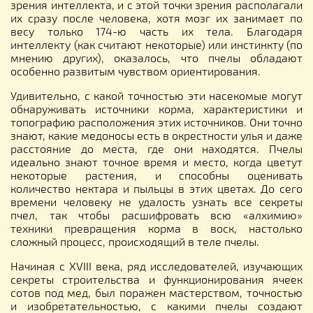
зрения интеллекта, и с этой точки зрения располагали
их сразу после человека, хотя мозг их занимает по
весу только 174-ю часть их тела. Благодаря
интеллекту (как считают некоторые) или инстинкту (по
мнению других), оказалось, что пчелы обладают
особенно развитым чувством ориентирования.
Удивительно, с какой точностью эти насекомые могут
обнаруживать источники корма, характеристики и
топографию расположения этих источников. Они точно
знают, какие медоносы есть в окрестности улья и даже
расстояние до места, где они находятся. Пчелы
идеально знают точное время и место, когда цветут
некоторые растения, и способны оценивать
количество нектара и пыльцы в этих цветах. До сего
времени человеку не удалость узнать все секреты
пчел, так чтобы расшифровать всю «алхимию»
техники превращения корма в воск, настолько
сложный процесс, происходящий в теле пчелы.
Начиная с XVIII века, ряд исследователей, изучающих
секреты строительства и функционирования ячеек
сотов под мед, был поражен мастерством, точностью
и изобретательностью, с какими пчелы создают