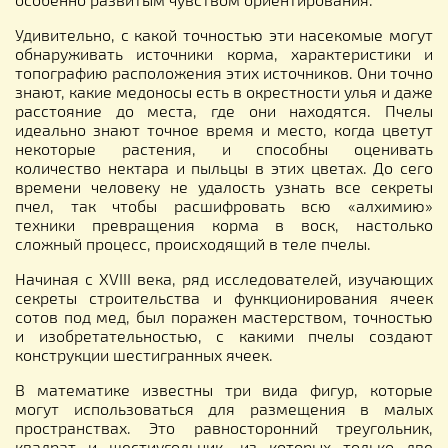
Удивительно, с какой точностью эти насекомые могут
обнаруживать источники корма, характеристики и
топографию расположения этих источников. Они точно
знают, какие медоносы есть в окрестности улья и даже
расстояние до места, где они находятся. Пчелы
идеально знают точное время и место, когда цветут
некоторые растения, и способны оценивать
количество нектара и пыльцы в этих цветах. До сего
времени человеку не удалость узнать все секреты
пчел, так чтобы расшифровать всю «алхимию»
техники превращения корма в воск, настолько
сложный процесс, происходящий в теле пчелы.
Начиная с XVIII века, ряд исследователей, изучающих
секреты строительства и функционирования ячеек
сотов под мед, был поражен мастерством, точностью
и изобретательностью, с какими пчелы создают
конструкции шестигранных ячеек.
В математике известны три вида фигур, которые
могут использоваться для размещения в малых
пространствах. Это равносторонний треугольник,
квадрат и шестиугольник, из которых только две