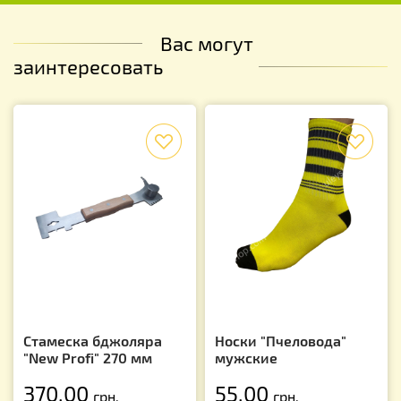
Вас могут
заинтересовать
f
f
Стамеска бджоляра
Носки "Пчеловода"
"New Profi" 270 мм
мужские
370.00
55.00
грн.
грн.