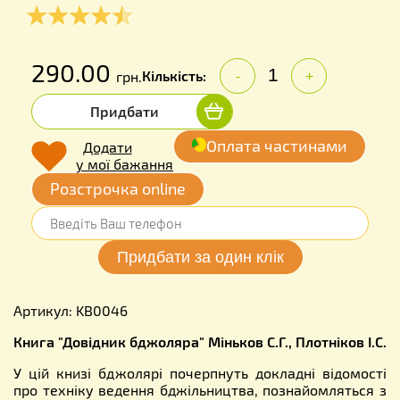
290.00
Кількість:
грн.
-
+
Придбати
Оплата частинами
Додати
у мої бажання
Розстрочка online
Артикул: KB0046
Книга "Довідник бджоляра" Міньков С.Г., Плотніков І.С.
У цій книзі бджолярі почерпнуть докладні відомості
про техніку ведення бджільництва, познайомляться з