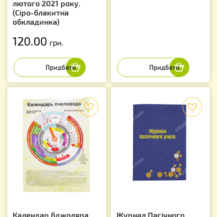
лютого 2021 року.
(Сіро-блакитна
обкладинка)
120.00
грн.
f
f
Календар бджоляра
Журнал Пасічного