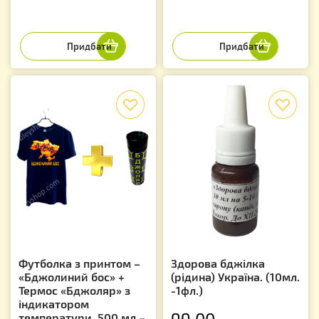
f
f
Футболка з принтом –
Здорова бджілка
«Бджолиний бос» +
(рідина) Україна. (10мл.
Термос «Бджоляр» з
-1фл.)
індикатором
99.00
температури, 500 мл –