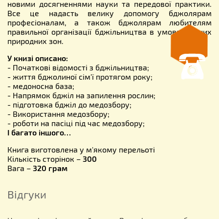
новими досягненнями науки та передової практики.
Все це надасть велику допомогу бджолярам
професіоналам, а також бджолярам любителям
правильної організації бджільництва в умовах різних
природних зон.
У книзі описано:
- Початкові відомості з бджільництва;
- життя бджолиної сім'ї протягом року;
- медоносна база;
- Напрямок бджіл на запилення рослин;
- підготовка бджіл до медозбору;
- Використання медозбору;
- роботи на пасіці під час медозбору;
І багато іншого…
Книга виготовлена у м'якому перельоті
Кількість сторінок –
300
Вага –
320 грам
Відгуки