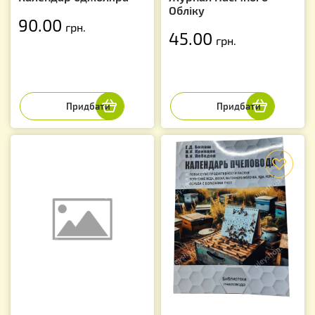
Обліку
90.00
грн.
45.00
грн.
f