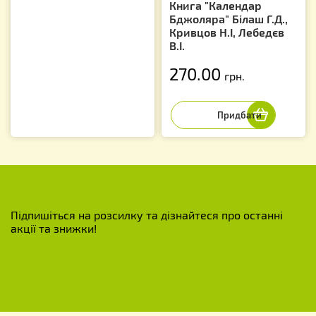
Книга "Календар
Бджоляра" Білаш Г.Д.,
Кривцов Н.І, Лебедєв
В.І.
270.00
грн.
Підпишіться на розсилку та дізнайтеся про останні
акції та знижки!