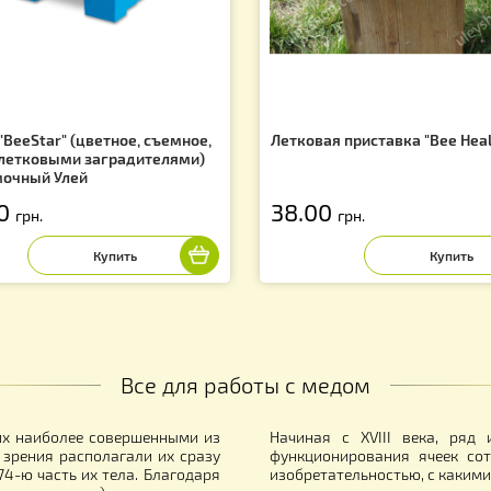
Вас могут заинтересовать
f
о ППУ "BeeStar" (цветное, съемное,
Летковая приста