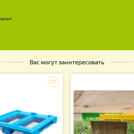
ига «Техника американского
еловодства» Абрикосов Х.Н.
10.00
грн.
х и скидках!