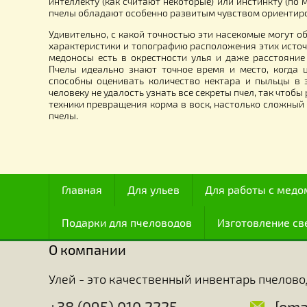
пластмассовый 5-ти СЕКЦИОННЫЙ
с 
“ZE”
на
8
11.00
грн.
Много ученых занимавшихся изучением пчел, сч
всех существ с точки зрения интеллекта, и с это
после человека, хотя мозг их занимает по весу т
интеллекту (как считают некоторые) или инстинкт
пчелы обладают особенно развитым чувством ор
Удивительно, с какой точностью эти насекомые м
характеристики и топографию расположения этих 
медоносы есть в окрестности улья и даже расст