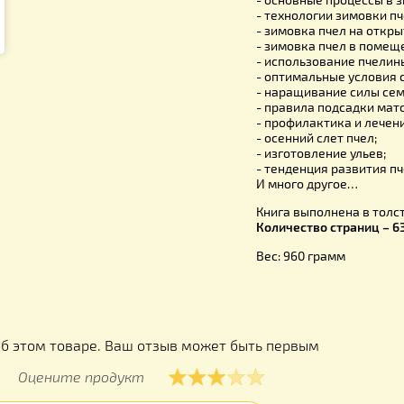
- форма и 
- роение пч
- выход роя
- причины 
- зимовка 
- основные
- технолог
- зимовка 
- зимовка 
- использо
- оптималь
- наращива
- правила 
- профилак
- осенний с
- изготовл
- тенденци
И много д
Книга выпо
Количество
Вес: 960 г