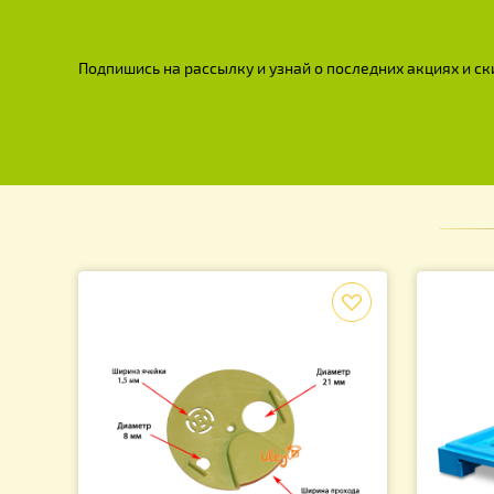
Кн
пч
2
Подпишись на рассылку и узнай о последних акция