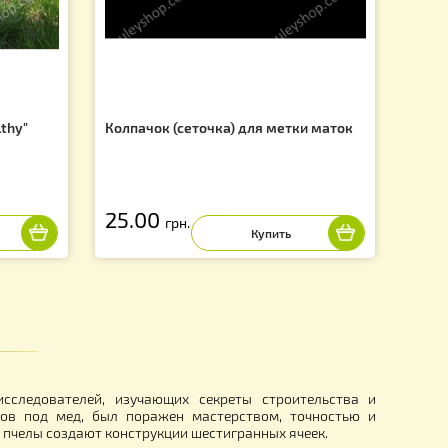
f
вка "Bee Healthy"
Колпачок (сеточка) для метки