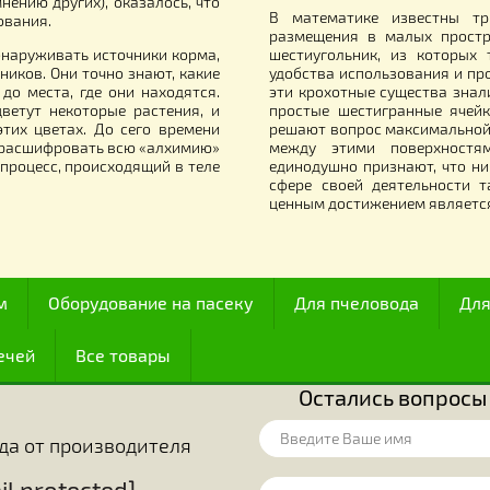
двумя летковыми заградителями)
 12 рамочный Улей
30.00
38.00
грн.
грн.
Все для работы с медом
итали их наиболее совершенными из
Начиная с XVII
й точки зрения располагали их сразу
функционирован
олько 174-ю часть их тела. Благодаря
изобретательнос
у (по мнению других), оказалось, что
В математике 
иентирования.
размещения в м
огут обнаруживать источники корма,
шестиугольник,
источников. Они точно знают, какие
удобства исполь
ояние до места, где они находятся.
эти крохотные с