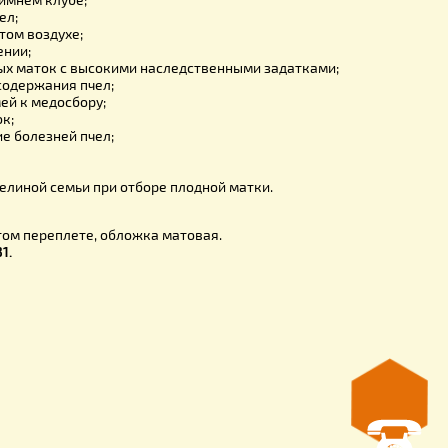
размер пчелиной рамки. Межрамочное пространство;
ел;
;
роения;
пчел;
 процессы в зимнем клубе;
ии зимовки пчел;
пчел на открытом воздухе;
пчел в помещении;
вание пчелиных маток с высокими наследственными задатк
ные условия содержания пчел;
ние силы семей к медосбору;
подсадки маток;
тика и лечение болезней пчел;
лет пчел;
ение ульев;
я развития пчелиной семьи при отборе плодной матки.
ругое…
лнена в толстом переплете, обложка матовая.
 страниц – 631.
рамм