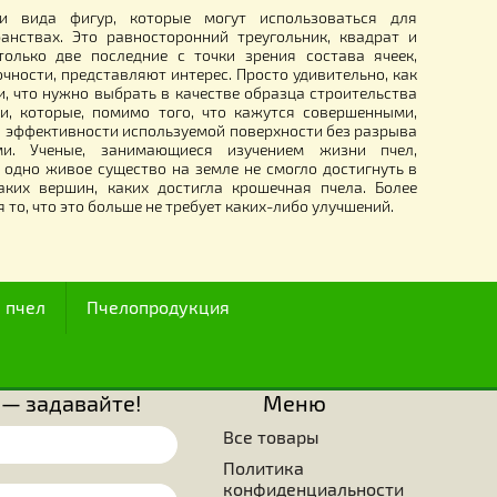
25.00
грн.
I века, ряд исследователей, изучающих секреты строит
ия ячеек сотов под мед, был поражен мастерством, то
тью, с какими пчелы создают конструкции шестигранных яче
известны три вида фигур, которые могут использова
алых пространствах. Это равносторонний треугольник, 
 из которых только две последние с точки зрения соста
зования и прочности, представляют интерес. Просто удивите
ущества знали, что нужно выбрать в качестве образца стро