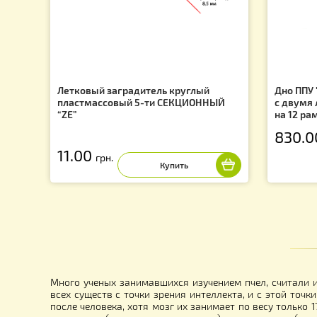
f
Летковый заградитель круглый
Дн