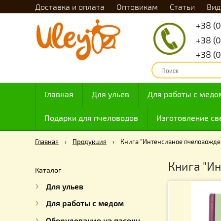
Доставка и оплата
Оптовикам
Статьи
Главная
Для ульев
Для работы с
Подарки для пчеловодов
Изготовлен
Главная
›
Продукция
›
Книга "Интенсивное пчело
Книга
Каталог
Для ульев