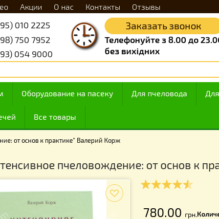
Видео
Акции
О нас
Контакты
Отзывы
+38 (095) 010 2225
Заказать 
+38 (098) 750 7952
Телефонуйте з 8.
без вихідних
+38 (093) 054 9000
 медом
Оборудование на пасеку
Для пчелов
ие свечей
Все товары
вождение: от основ к практике" Валерий Корж
 "Интенсивное пчеловождение: от ос
f