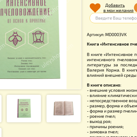
780.
Д
в 
Артикул: 
Книга «Инт
В книге «
интенсивн
литератур
Валерия К
влияний вн
В книге оп
- внешние 
- влияние 
- непосред
- размер, 