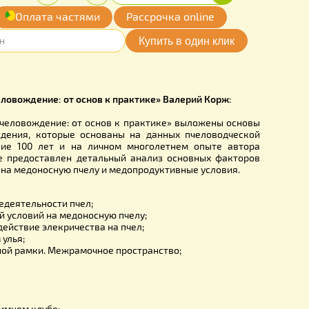
00
Купить
Количество:
грн.
-
+
обавить
Оплата частями
Рассрочка online
мои желания
MD0003VK
енсивное пчеловождение: от основ к практике» Валерий К
Интенсивное пчеловождение: от основ к практике» выложе
ого пчеловождения, которые основаны на данных пчело
ы за последние 100 лет и на личном многолетнем опыт
оржа. В книге предоставлен детальный анализ основных
ешней среды на медоносную пчелу и медопродуктивные усл
исано:
условия жизнедеятельности пчел;
климатический условий на медоносную пчелу;
ственное воздействие элекричества на пчел;
форма и объем улья;