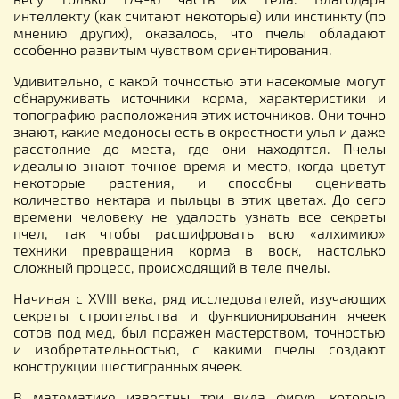
интеллекту (как считают некоторые) или инстинкту (по
мнению других), оказалось, что пчелы обладают
особенно развитым чувством ориентирования.
Удивительно, с какой точностью эти насекомые могут
обнаруживать источники корма, характеристики и
топографию расположения этих источников. Они точно
знают, какие медоносы есть в окрестности улья и даже
расстояние до места, где они находятся. Пчелы
идеально знают точное время и место, когда цветут
некоторые растения, и способны оценивать
количество нектара и пыльцы в этих цветах. До сего
времени человеку не удалость узнать все секреты
пчел, так чтобы расшифровать всю «алхимию»
техники превращения корма в воск, настолько
сложный процесс, происходящий в теле пчелы.
Начиная с XVIII века, ряд исследователей, изучающих
секреты строительства и функционирования ячеек
сотов под мед, был поражен мастерством, точностью
и изобретательностью, с какими пчелы создают
конструкции шестигранных ячеек.
В математике известны три вида фигур, которые