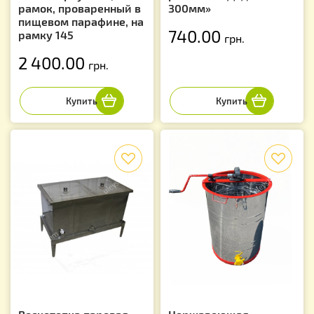
рамок, проваренный в
300мм»
пищевом парафине, на
740.00
рамку 145
грн.
2 400.00
грн.
f
f