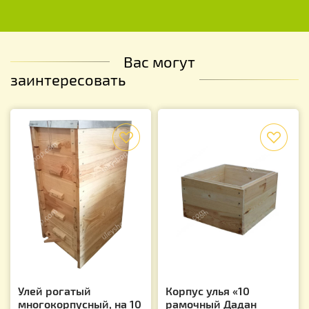
Вас могут
заинтересовать
f
f
Улей рогатый
Корпус улья «10
многокорпусный, на 10
рамочный Дадан