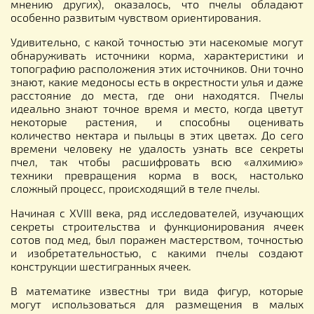
мнению других), оказалось, что пчелы обладают
особенно развитым чувством ориентирования.
Удивительно, с какой точностью эти насекомые могут
обнаруживать источники корма, характеристики и
топографию расположения этих источников. Они точно
знают, какие медоносы есть в окрестности улья и даже
расстояние до места, где они находятся. Пчелы
идеально знают точное время и место, когда цветут
некоторые растения, и способны оценивать
количество нектара и пыльцы в этих цветах. До сего
времени человеку не удалость узнать все секреты
пчел, так чтобы расшифровать всю «алхимию»
техники превращения корма в воск, настолько
сложный процесс, происходящий в теле пчелы.
Начиная с XVIII века, ряд исследователей, изучающих
секреты строительства и функционирования ячеек
сотов под мед, был поражен мастерством, точностью
и изобретательностью, с какими пчелы создают
конструкции шестигранных ячеек.
В математике известны три вида фигур, которые
могут использоваться для размещения в малых