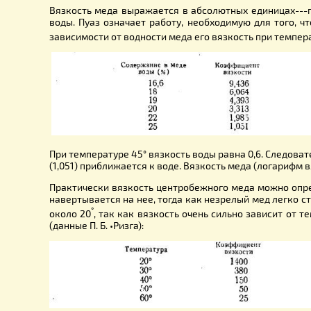
От содержания в меде воды, его зрелости зависит в
Вязкость меда выражается в абсолютных единиц
воды. Пуаз означает работу, необходимую для т
зависимости от водности меда его вязкость при 