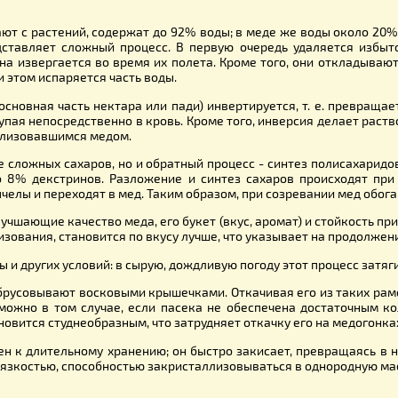
 собирают с растений, содержат до 92% воды; в меде же во
а представляет сложный процесс. В первую очередь удал
куда она извергается во время их полета. Кроме того, он
к»). При этом испаряется часть воды.
хар (основная часть нектара или пади) инвертируется, т. 
, поступая непосредственно в кровь. Кроме того, инверсия
акристаллизовавшимся медом.
ожение сложных сахаров, но и обратный процесс - синтез
ержит до 8% декстринов. Разложение и синтез сахаров п
низме пчелы и переходят в мед. Таким образом, при созрев