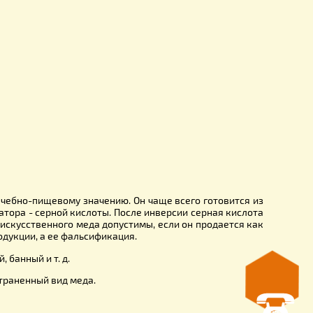
смородиновый, морковный н т. д.) или содержащих лека
номическая целесообразность изготовления и применения та
 составу и лечебно-пищевому значению. Он чаще всего гот
твом катализатора - серной кислоты. После инверсии серна