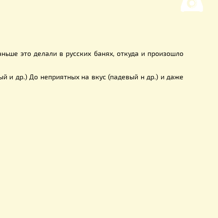
о и продажа искусственного меда допустимы, если он прод
атирование продукции, а ее фальсификация.
й, или мятый, банный и т. д.
более распространенный вид меда.
осуду.
капанец). Раньше это делали в русских банях, откуда и 
ьневосточный и др.) До неприятных на вкус (падевый н др