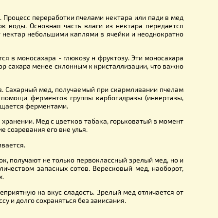
ды около 20%. Процесс переработки пчелами нектара или п
яется избыток воды. Основная часть влаги из нектара п
и откладывают нектар небольшими каплями в ячейки и нео
е. превращается в моносахара - глюкозу н фруктозу. Эти м
 делает раствор сахара менее склонным к кристаллизации, 
 полисахаридов. Сахарный мед, получаемый при скармливан
роисходят при помощи ферментов группы карбогидразы (и
ании мед обогащается ферментами.