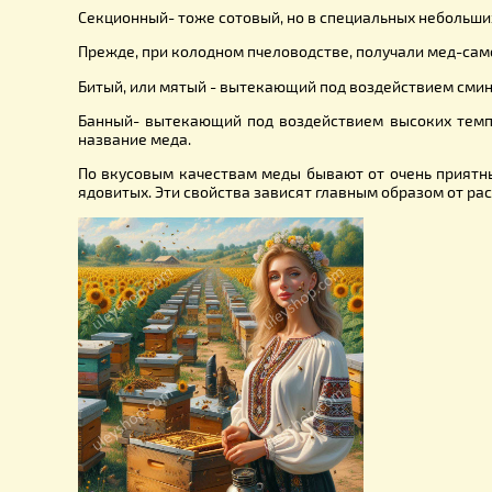
осаждается мелом, а жидкость профильтровывает
суррогат пчелиного меда. В том же случае, когд
По способам добывания и обработки мед может 
Центробежный - жидкий или закристаллизовавши
Сотовый- соты с медом в запечатанных пчелами 
Секционный- тоже сотовый, но в специальных неб
Прежде, при колодном пчеловодстве, получали ме
Битый, или мятый - вытекающий под воздействие
Банный- вытекающий под воздействием высоких 
название меда.
По вкусовым качествам меды бывают от очень пр
ядовитых. Эти свойства зависят главным образом 