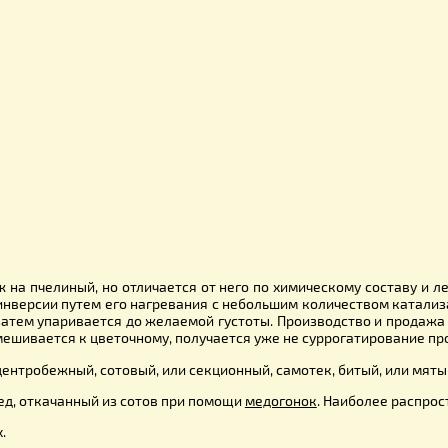
не наравне с падевым медом непригодны для зимовки пчел.
челами из сиропов и соков, богатых витаминами (черно
 И. Безродный, Н. Йориш. Б.Музалевский и др. Однако эко
похож на пчелиный, но отличается от него по химическому
гается инверсии путем его нагревания с небольшим количес