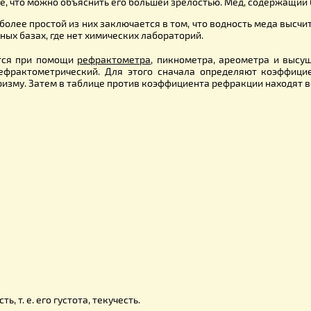
, необходимо организовать его дозревание (дозаривание). 
риваемом помещении. Для ускорения дозревания необходим
мухами, пчелами. Дозревание хорошо проводить под желез
тому необходимо определять водность меда в момент его 
енение веса меда за время его хранения.
е до такой степени, как созревание в улье. Чтобы отби
апасных сотов.
годы, влажности местности и т. д. В сухие, жаркие годы вод
% меньше, что можно объяснить его большей зрелостью. Мед
 Наиболее простой из них заключается в том, что водность
вительных базах, где нет химических лабораторий.
еделяется при помощи
рефрактометра
, пикнометра, арео
ый - рефрактометрический. Для этого сначала определя
о на призму. Затем в таблице против коэффициента рефрак