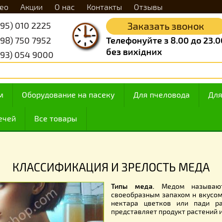
Видео
Акции
О нас
Контакты
Отзывы
+38 (095) 010 2225
Заказать 
+38 (098) 750 7952
Телефонуйте з 8.
без вихідних
+38 (093) 054 9000
 медом
Оборудование на пасеку
Для пчелов
ие свечей
Все товары
 МЕДА
КЛАССИФИКАЦИЯ И ЗРЕЛОСТЬ
Типы меда.
Медом
своеобразным запа