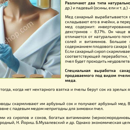
нектара цветков 
представляет проду
Различают два тип
др.) и падевый (осин
Мед сахарный выра
складывают его в я
мед содержит: ин
декстринов - 8,1
отличается от нату
солей и витамино
содержанием плодов
Если сахарный сиро
соответствующей пе
пчел будет проходи
Специальная выр
продаваемого под 
меда.
 в
улье
тогда, когда нет нектарного взятка и пчелы берут со
ях пчеловоды скармливают им арбузный сок и получают ар