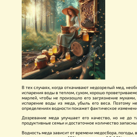
В процессе созревания происходят и другие реак
образования, при хранении, особенно после закр
Скорость созревания меда зависит от силы семьи,
Пчелы созревший в ячейках сотов мед печатают 
воск наилучшего качества. Откачивать незрелы
откачивают недозрелым, так как при созревании 
Незрелый мед, содержащий более 20% воды, непр
незрелого меньшего содержания воды, более выс