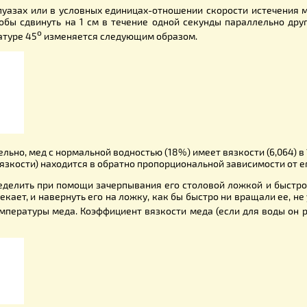
язкость, т. е. его густота, текучесть.
ах---пуазах или в условных единицах-отношении скорости
ого, чтобы сдвинуть на 1 см в течение одной секунды пар
о
температуре 45
изменяется следующим образом.