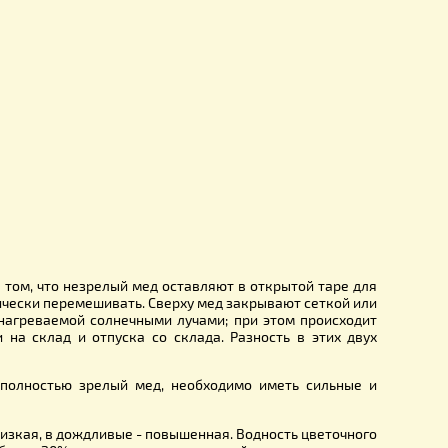
стойкость при хранении. Мед с цветков табака, горьковатый
на продолжение созревания его вне улья.
процесс затягивается.
з таких рамок, получают не только первоклассный зрелый 
статочным количеством запасных сотов. Вересковый мед, 
на медогонках.
вращаясь в неприятную на вкус сладость. Зрелый мед отли
ородную массу и долго сохраняться без закисания.