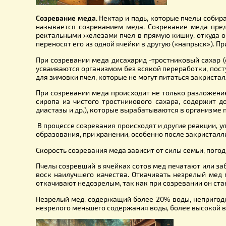
Созревание меда.
Нектар и падь, которые пчелы
называется созреванием меда. Созревание мед
ректальными железами пчел в прямую кишку, от
переносят его из одной ячейки в другую («напрыс
При созревании меда дисахарид -тростниковый са
усваиваются организмом без всякой переработки
для зимовки пчел, которые не могут питаться з
При созревании меда происходит не только разл
сиропа из чистого тростникового сахара, сод
диастазы и др.), которые вырабатываются в орга