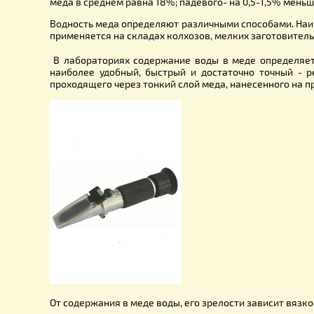
В тех случаях, когда откачивают недозрелый мед
испарения воды в теплом, сухом, хорошо провет
марлей, чтобы не произошло его загрязнение 
испарение воды из меда, убыль его веса. Поэ
определениях водности покажет фактическое изм
Дозревание меда улучшает его качество, но н
продуктивные семьи и достаточное количество з
Водность меда зависит от времени медосбора, по
меда в среднем равна 18%; падевого- на 0,5-1,5
Водность меда определяют различными способами.
применяется на складах колхозов, мелких загото
В лабораториях содержание воды в меде опр
наиболее удобный, быстрый и достаточно точн
проходящего через тонкий слой меда, нанесенног