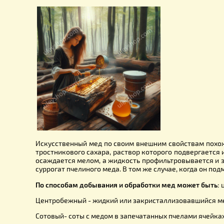
содержанием минеральных солей и по этой причи
Витаминные и лечебные меды вырабатываются п
препараты. Эти меды получали в порядке опытов
на сегодня еще не доказана.
Искусственный мед по своим внешним свойствам 
тростникового сахара, раствор которого подвер