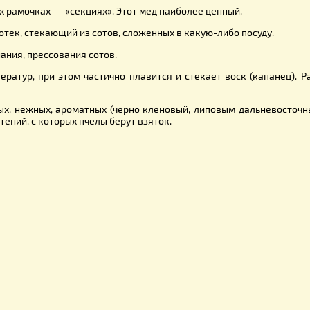
ся и затем упаривается до желаемой густоты. Производств
а он подмешивается к цветочному, получается уже не суррог
быть:
центробежный, сотовый, или секционный, самотек, биты
йся мед, откачанный из сотов при помощи
медогонок
. Наи
ячейках.
ольших рамочках ---«секциях». Этот мед наиболее ценный.
д-самотек, стекающий из сотов, сложенных в какую-либо п
м сминания, прессования сотов.
температур, при этом частично плавится и стекает воск (
иятных, нежных, ароматных (черно кленовый, липовым дал
от растений, с которых пчелы берут взяток.