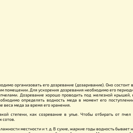
ции, улучшающие качество меда, его букет (вкус, аромат) и 
исталлизования, становится по вкусу лучше, что указывает 
 погоды и других условий: в сырую, дождливую погоду этот 
или забрусовывают восковыми крышечками. Откачивая его и
й мед можно в том случае, если пасека не обеспечена до
он становится студнеобразным, что затрудняет откачку его 
игоден к длительному хранению; он быстро закисает, пре
окой вязкостью, способностью закристаллизовываться в одн