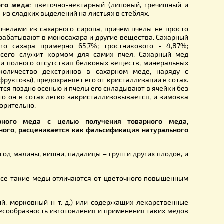
или пади растений. Следовательно, натуральный пчел
кт растений и пчел.
а натурального меда:
цветочно-нектарный (липовый, гр
ы, ели и т. д.) – из сладких выделений на листьях в стеблях.
батывается пчелами из сахарного сиропа, причем пчелы 
чейки, а перерабатывают в моносахара и другие вещества.
вертированного сахара примерно 65,7%; тростникового
7%. Он чаще всего служит кормом для самих пчел. Сах
рального почти полного отсутствия белковых веществ, ми
в. Большое количество декстринов в сахарном меде, 
ого сахара (фруктозы), предохраняет его от кристаллизации
п скармливается поздно осенью и пчелы его складывают в я
реработки, то он в сотах легко закристаллизовывается, 
ть неудовлетворительно.
аботка сахарного меда с целью получения товарно
видом пчелиного, расценивается как фальсификация нат
к из зрелых ягод малины, вишни, падалицы – груш и других 
бузный мед. Все такие меды отличаются от цветочного п