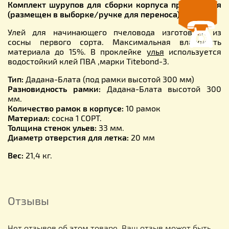
Комплект шурупов для сборки корпуса прилагается
(размещен в выборке/ручке для переноса).
Улей для начинающего пчеловода изготовлен из
сосны первого сорта. Максимальная влажность
материала до 15%. В проклейке
улья
используется
водостойкий клей ПВА ,марки Titebond-3.
Тип:
Дадана-Блата (под рамки высотой 300 мм)
Разновидность рамки:
Дадана-Блата высотой 300
мм.
Количество рамок в корпусе:
10 рамок
Материал:
сосна 1 СОРТ.
Толщина стенок ульев:
33 мм.
Диаметр отверстия для летка:
20 мм
Вес:
21,4 кг.
Отзывы
Нет отзывов об этом товаре. Ваш отзыв может быть