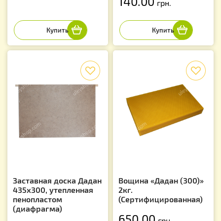
140.00
грн.
f
f
Заставная доска Дадан
Вощина «Дадан (300)»
435х300, утепленная
2кг.
пенопластом
(Сертифицированная)
(диафрагма)
650.00
грн.