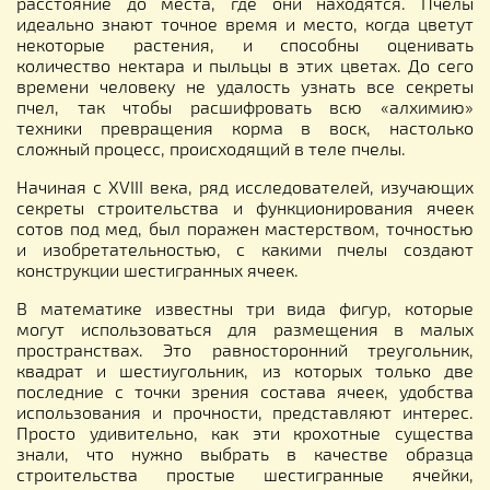
расстояние до места, где они находятся. Пчелы
идеально знают точное время и место, когда цветут
некоторые растения, и способны оценивать
количество нектара и пыльцы в этих цветах. До сего
времени человеку не удалость узнать все секреты
пчел, так чтобы расшифровать всю «алхимию»
техники превращения корма в воск, настолько
сложный процесс, происходящий в теле пчелы.
Начиная с XVIII века, ряд исследователей, изучающих
секреты строительства и функционирования ячеек
сотов под мед, был поражен мастерством, точностью
и изобретательностью, с какими пчелы создают
конструкции шестигранных ячеек.
В математике известны три вида фигур, которые
могут использоваться для размещения в малых
пространствах. Это равносторонний треугольник,
квадрат и шестиугольник, из которых только две
последние с точки зрения состава ячеек, удобства
использования и прочности, представляют интерес.
Просто удивительно, как эти крохотные существа
знали, что нужно выбрать в качестве образца
строительства простые шестигранные ячейки,