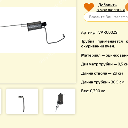
450.
Д
в 
Артикул: V
Трубка п
окуривании
Материал
Диаметр т
Длина ств
Длина тру
Вес:
0,390 