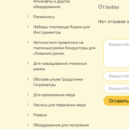
Столы для распечатки пчелиных
рамок
Палатки для откачки меда
Апилифты и другое
Отзыв
оборудование
Рамконосы
Нет отз
Наборы пчеловода Ящики для
Инструментов
Натяжители проволоки на
пчелиные рамки Кондукторы для
сбивания рамок
Для наващивания пчелиных
рамок
Обогрев ульев Градусники
Гигрометры