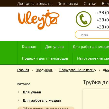
Доставка и оплата
Оптовикам
Статьи
Главная
Для ульев
Для работы с
Подарки для пчеловодов
Изготовлен
Главная
›
Продукция
›
Оборудование на пасеку
Трубк
Каталог
Для ульев