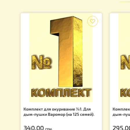
Для пчел
Пчелопродукция
Подарки для пчеловодов
Изготовление свечей
f