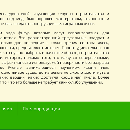
я Пасека» Старт
Утеплитель «Агроволокно» на
боковую стенку улья 45х35 см
.
52.00
грн.
I века, ряд исследователей, изучающих секреты строит
ия ячеек сотов под мед, был поражен мастерством, то
тью, с какими пчелы создают конструкции шестигранных яче