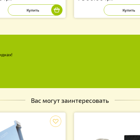
мплект для окуривание №2. Для
Дым пушка Варо
баллон
м-пушки Варомор (на 200 семей).
2 200.00
грн.
95.00
1 900.00
грн.
грн
х и скидках!