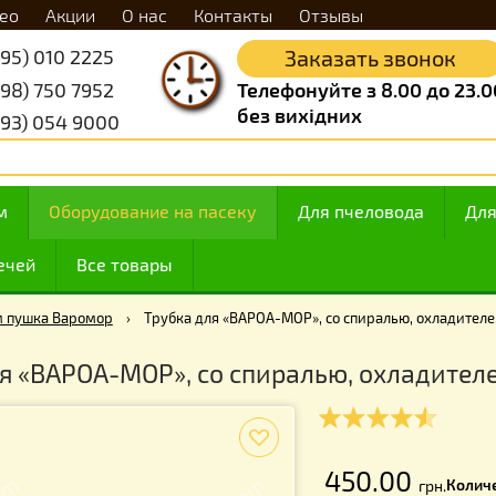
Видео
Акции
О нас
Контакты
Отзывы
+38 (095) 010 2225
Заказать 
+38 (098) 750 7952
Телефонуйте з 8.
без вихідних
+38 (093) 054 9000
 медом
Оборудование на пасеку
Для пчелов
ие свечей
Все товары
›
Дым пушка Варомор
›
Трубка для «ВАРОА-МОР», со спирал
а для «ВАРОА-МОР», со спиралью, о
f