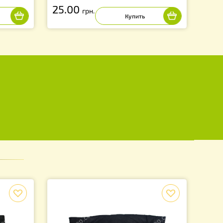
мор + газовый
Респиратор, для защиты от в
паров и газов, с дыхательным
клапаном.
.
25.00
грн.