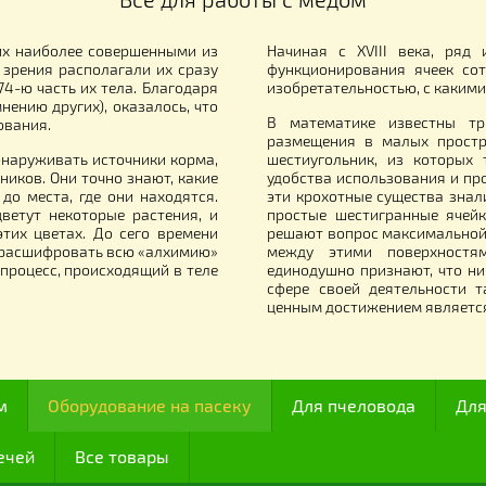
рмушка Рамочная 3,3 л (без
Комплект «Тепла
плавков)
17.00
5 990.00
грн.
грн
Все для работы с медом
итали их наиболее совершенными из
Начиная с XVII
й точки зрения располагали их сразу
функционирован
олько 174-ю часть их тела. Благодаря
изобретательнос