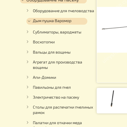
Для работы с медом
Оборудование на пасеку
Оборудование для пчеловодства
Дым пушка Варомор
Сублиматоры, вароджеты
Воскотопки
Вальцы для вощины
Агрегат для производства
вощины
Апи-Домики
Павильоны для пчел
Электричество на пасеку