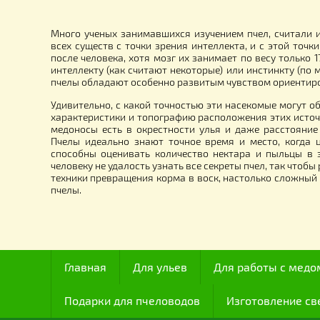
Секция разделительной решётки
Ко
по
1
19.00
грн.
Много ученых занимавшихся изучением пчел, сч
всех существ с точки зрения интеллекта, и с это
после человека, хотя мозг их занимает по весу т