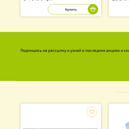
Комплект для окуривание №1. Для
Ко
дым-пушки Варомор (на 125 семей).
ды
340.00
2
грн.
Подпишись на рассылку и узнай о последних акция