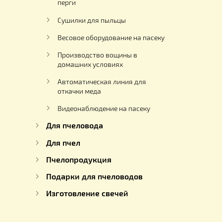
Для кремования меда
Насосы для перекачки мёда
Роевни
Оборудование для получения
перги
Сушилки для пыльцы
Весовое оборудование на пасеку
Производство вощины в
домашних условиях
Автоматическая линия для
откачки меда
Видеонаблюдение на пасеку
Для пчеловода